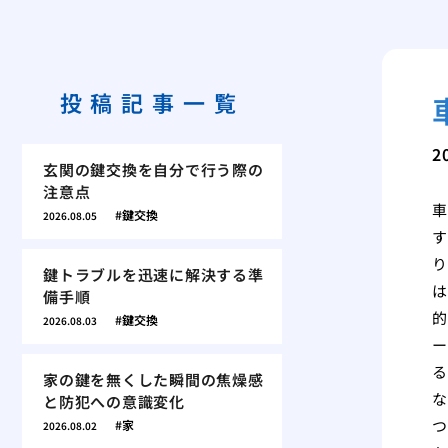
投稿記事一覧
2
玄関の鍵交換を自分で行う際の
注意点
車
鍵交換
2026.08.05
す
り
鍵トラブルを迅速に解決する準
は
備手順
的
鍵交換
2026.08.03
ー
る
家の鍵を無くした瞬間の焦燥感
な
と防犯への意識変化
つ
家
2026.08.02