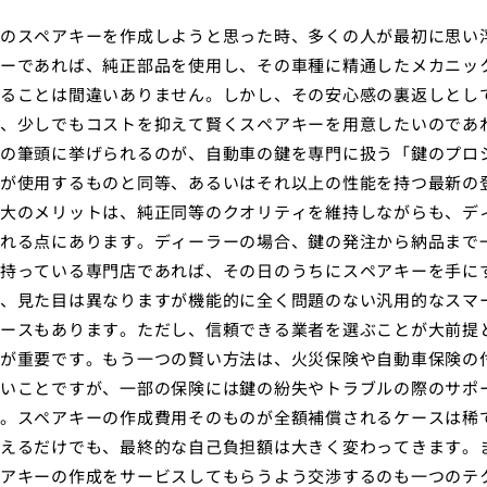
のスペアキーを作成しようと思った時、多くの人が最初に思い
ーであれば、純正部品を使用し、その車種に精通したメカニッ
ることは間違いありません。しかし、その安心感の裏返しとし
、少しでもコストを抑えて賢くスペアキーを用意したいのであ
の筆頭に挙げられるのが、自動車の鍵を専門に扱う「鍵のプロ
が使用するものと同等、あるいはそれ以上の性能を持つ最新の
大のメリットは、純正同等のクオリティを維持しながらも、デ
れる点にあります。ディーラーの場合、鍵の発注から納品まで
持っている専門店であれば、その日のうちにスペアキーを手に
、見た目は異なりますが機能的に全く問題のない汎用的なスマ
ースもあります。ただし、信頼できる業者を選ぶことが大前提
が重要です。もう一つの賢い方法は、火災保険や自動車保険の
いことですが、一部の保険には鍵の紛失やトラブルの際のサポ
。スペアキーの作成費用そのものが全額補償されるケースは稀
えるだけでも、最終的な自己負担額は大きく変わってきます。
アキーの作成をサービスしてもらうよう交渉するのも一つのテ