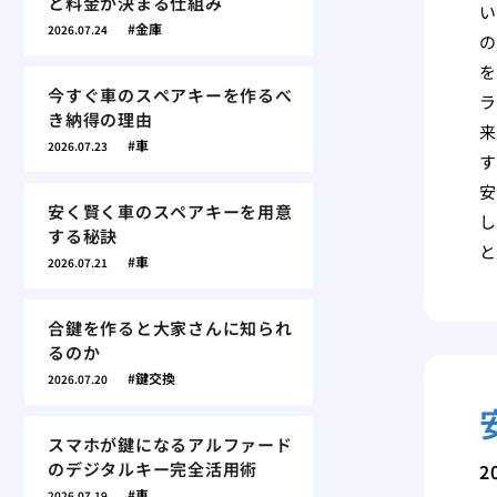
と料金が決まる仕組み
い
金庫
2026.07.24
の
を
今すぐ車のスペアキーを作るべ
ラ
き納得の理由
来
車
2026.07.23
す
安
安く賢く車のスペアキーを用意
し
する秘訣
と
車
2026.07.21
合鍵を作ると大家さんに知られ
るのか
鍵交換
2026.07.20
スマホが鍵になるアルファード
のデジタルキー完全活用術
2
車
2026.07.19