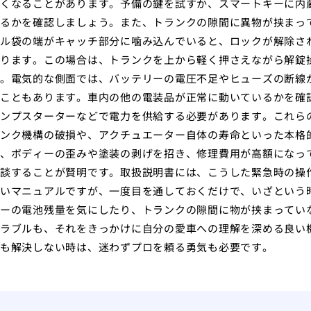
くなることがあります。予備の鍵を試すか、スマートキーに内
るかを確認しましょう。また、トランクの隙間に異物が挟まっ
ル袋の端がキャッチ部分に噛み込んでいると、ロックが解除さ
ります。この場合は、トランクを上から軽く押さえながら解錠
。電気的な側面では、バッテリーの電圧不足やヒューズの断線
こともあります。車内の他の電装品が正常に動いているかを確
ンプスターターなどで電力を供給する必要があります。これら
ンク機構の破損や、アクチュエーター自体の寿命といった本格
、ボディーの歪みや塗装の剥げを招き、修理費用が高額になっ
談することが賢明です。取扱説明書には、こうした緊急時の操
いマニュアルですが、一度目を通しておくだけで、いざという
ーの電池残量を気にしたり、トランクの隙間に物が挟まってい
ラブルも、それをきっかけに自分の愛車への理解を深める良い
も解決しない時は、迷わずプロを頼る勇気も必要です。