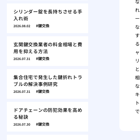
な
れ
シリンダー錠を長持ちさせる手
入れ術
ー
鍵交換
2026.08.02
な
す
る
玄関鍵交換業者の料金相場と費
用を抑える方法
ャ
鍵交換
2026.07.31
リ
と
集合住宅で発生した鍵折れトラ
相
ブルの解決事例研究
な
鍵交換
2026.07.31
キ
ト
ドアチェーンの防犯効果を高め
で
る秘訣
鍵交換
2026.07.30