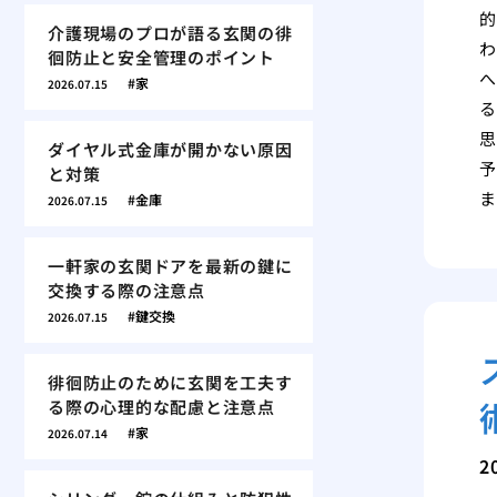
的
介護現場のプロが語る玄関の徘
わ
徊防止と安全管理のポイント
へ
家
2026.07.15
る
思
ダイヤル式金庫が開かない原因
予
と対策
ま
金庫
2026.07.15
一軒家の玄関ドアを最新の鍵に
交換する際の注意点
鍵交換
2026.07.15
徘徊防止のために玄関を工夫す
る際の心理的な配慮と注意点
家
2026.07.14
2