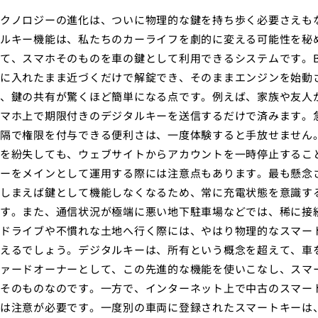
クノロジーの進化は、ついに物理的な鍵を持ち歩く必要さえも
ルキー機能は、私たちのカーライフを劇的に変える可能性を秘
て、スマホそのものを車の鍵として利用できるシステムです。Bl
に入れたまま近づくだけで解錠でき、そのままエンジンを始動
、鍵の共有が驚くほど簡単になる点です。例えば、家族や友人
マホ上で期限付きのデジタルキーを送信するだけで済みます。
隔で権限を付与できる便利さは、一度体験すると手放せません
を紛失しても、ウェブサイトからアカウントを一時停止するこ
ーをメインとして運用する際には注意点もあります。最も懸念
しまえば鍵として機能しなくなるため、常に充電状態を意識す
す。また、通信状況が極端に悪い地下駐車場などでは、稀に接
ドライブや不慣れな土地へ行く際には、やはり物理的なスマー
えるでしょう。デジタルキーは、所有という概念を超えて、車
ァードオーナーとして、この先進的な機能を使いこなし、スマ
そのものなのです。一方で、インターネット上で中古のスマー
は注意が必要です。一度別の車両に登録されたスマートキーは