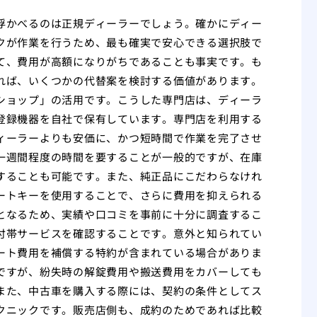
浮かべるのは正規ディーラーでしょう。確かにディー
クが作業を行うため、最も確実で安心できる選択肢で
て、費用が高額になりがちであることも事実です。も
れば、いくつかの代替案を検討する価値があります。
ショップ」の活用です。こうした専門店は、ディーラ
登録機器を自社で保有しています。専門店を利用する
ィーラーよりも安価に、かつ短時間で作業を完了させ
一週間程度の時間を要することが一般的ですが、在庫
することも可能です。また、純正品にこだわらなけれ
ートキーを使用することで、さらに費用を抑えられる
となるため、実績や口コミを事前に十分に調査するこ
付帯サービスを確認することです。意外と知られてい
ート費用を補償する特約が含まれている場合がありま
ですが、紛失時の解錠費用や搬送費用をカバーしても
また、中古車を購入する際には、契約の条件としてス
クニックです。販売店側も、成約のためであれば比較