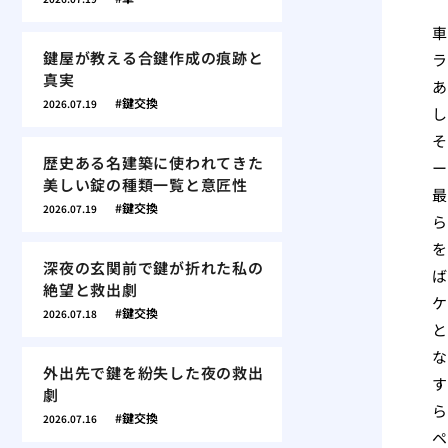
車
鍵屋が教える合鍵作成の痕跡と
ラ
真実
あ
鍵交換
2026.07.19
し
そ
歴史ある名建築に使われてきた
ー
美しい錠の種類一覧と意匠性
最
鍵交換
2026.07.19
ら
を
深夜の玄関前で鍵が折れた私の
ば
絶望と救出劇
ケ
鍵交換
2026.07.18
と
な
外出先で鍵を紛失した夜の救出
す
劇
ら
鍵交換
2026.07.16
ペ