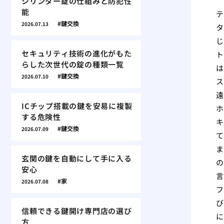
シリンダー錠の仕組みと防犯性
能
テ
鍵交換
2026.07.13
タ
じ
セキュリティ技術の進化がもた
ト
らした次世代の錠の種類一覧
は
鍵交換
2026.07.10
ス
遠
ICチップ搭載の鍵を安易に複製
ホ
する危険性
キ
鍵交換
2026.07.09
て
ま
玄関の鍵を自動にして手に入る
の
安心
言
家
2026.07.08
フ
び
信頼できる鍵開け専門店の選び
に
方