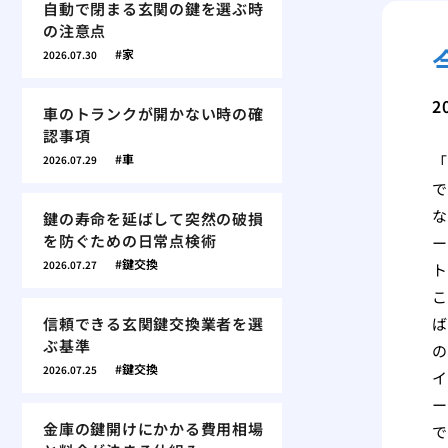
自動で閉まる玄関の鍵を選ぶ時
の注意点
家
2026.07.30
2
車のトランクが開かない時の確
認事項
車
「
2026.07.29
で
な
鍵の寿命を延ばして突然の破損
を防ぐための日常点検術
ー
鍵交換
2026.07.27
ト
こ
信頼できる玄関鍵交換業者を選
ば
ぶ基準
の
鍵交換
2026.07.25
イ
ー
金庫の鍵開けにかかる費用相場
で