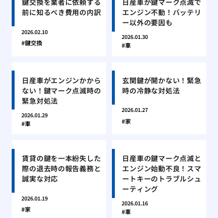
鍵交換を業者に依頼する
日産車が鍵マーク点滅で
前に知るべき費用の内訳
エンジン不動！バッテリ
ー以外の要因も
2026.02.10
2026.01.30
鍵交換
車
日産車がエンジンかから
玄関鍵が開かない！緊急
ない！鍵マーク点滅時の
時の冷静な対処法
緊急対処法
2026.01.27
2026.01.29
家
車
賃貸の鍵を一本紛失した
日産車の鍵マーク点滅と
際の退去時の報告義務と
エンジン始動不良！スマ
誠実な対応
ートキーのトラブルシュ
ーティング
2026.01.19
2026.01.16
家
車