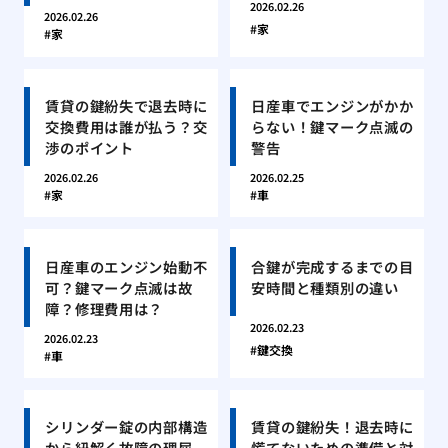
2026.02.26
2026.02.26
家
家
賃貸の鍵紛失で退去時に
日産車でエンジンがかか
交換費用は誰が払う？交
らない！鍵マーク点滅の
渉のポイント
警告
2026.02.26
2026.02.25
家
車
日産車のエンジン始動不
合鍵が完成するまでの目
可？鍵マーク点滅は故
安時間と種類別の違い
障？修理費用は？
2026.02.23
2026.02.23
鍵交換
車
シリンダー錠の内部構造
賃貸の鍵紛失！退去時に
から紐解く故障の理屈
慌てないための準備と対