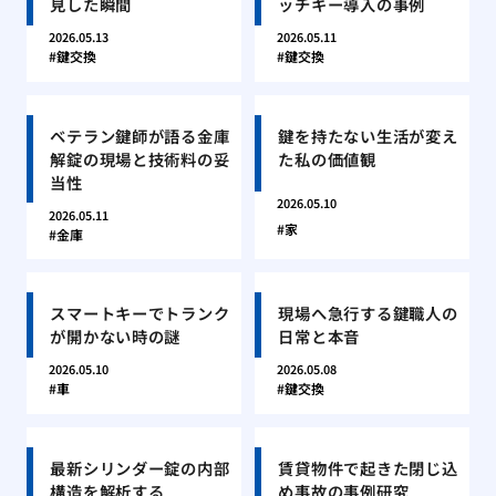
見した瞬間
ッチキー導入の事例
2026.05.13
2026.05.11
鍵交換
鍵交換
ベテラン鍵師が語る金庫
鍵を持たない生活が変え
解錠の現場と技術料の妥
た私の価値観
当性
2026.05.10
2026.05.11
家
金庫
スマートキーでトランク
現場へ急行する鍵職人の
が開かない時の謎
日常と本音
2026.05.10
2026.05.08
車
鍵交換
最新シリンダー錠の内部
賃貸物件で起きた閉じ込
構造を解析する
め事故の事例研究