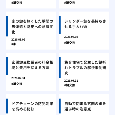
鍵交換
鍵交換
家の鍵を無くした瞬間の
シリンダー錠を長持ちさ
焦燥感と防犯への意識変
せる手入れ術
化
2026.08.02
2026.08.02
鍵交換
家
玄関鍵交換業者の料金相
集合住宅で発生した鍵折
場と費用を抑える方法
れトラブルの解決事例研
究
2026.07.31
2026.07.31
鍵交換
鍵交換
ドアチェーンの防犯効果
自動で閉まる玄関の鍵を
を高める秘訣
選ぶ時の注意点