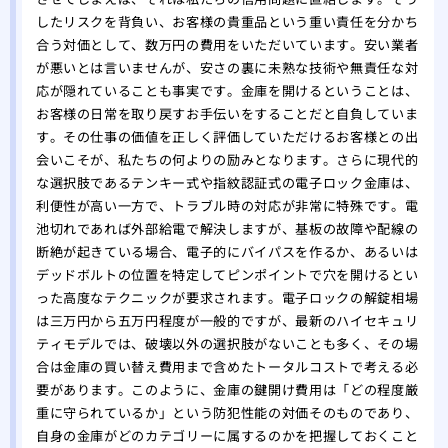
したリスクを背負い、お客様の貴重品という重い責任を分かち
合う対価として、数万円の費用をいただいています。安い業者
が悪いとは言いませんが、安さの裏に未熟な技術や無責任な対
応が隠れていることも事実です。金庫を開けるということは、
お客様の日常を取り戻すお手伝いをすることだと自負していま
す。その仕事の価値を正しく評価していただけるお客様との出
会いこそが、私たちの何よりの励みとなります。さらに現代的
な選択肢であるテンキー式や指紋認証式の電子ロック金庫は、
利便性が高い一方で、トラブル時の対応が非常に特殊です。電
池切れであれば外部給電で解決しますが、基板の故障や配線の
断絶が起きている場合、電子的にバイパスを作るか、あるいは
デッドボルトの位置を特定してピンポイントで穴を開けるとい
った高度なテクニックが要求されます。電子ロックの解錠相場
は三万円から五万円程度が一般的ですが、最新のハイセキュリ
ティモデルでは、破壊以外の選択肢がないことも多く、その場
合は金庫の買い替え費用まで含めたトータルコストで考える必
要があります。このように、金庫の鍵開け費用は「どの程度厳
重に守られているか」という防犯性能の対価そのものであり、
自身の金庫がどのカテゴリーに属するのかを把握しておくこと