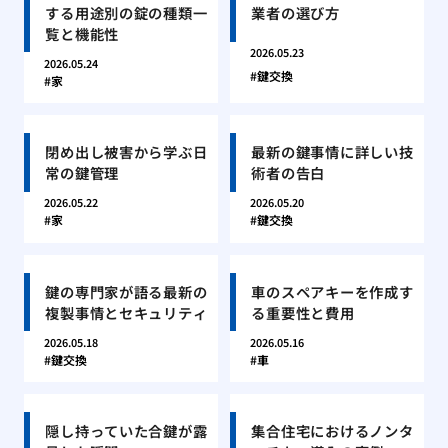
する用途別の錠の種類一
業者の選び方
覧と機能性
2026.05.23
2026.05.24
鍵交換
家
閉め出し被害から学ぶ日
最新の鍵事情に詳しい技
常の鍵管理
術者の告白
2026.05.22
2026.05.20
家
鍵交換
鍵の専門家が語る最新の
車のスペアキーを作成す
複製事情とセキュリティ
る重要性と費用
2026.05.18
2026.05.16
鍵交換
車
隠し持っていた合鍵が露
集合住宅におけるノンタ