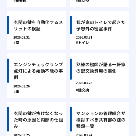
鍵交換
鍵交換
玄関の鍵を自動化するメ
我が家のトイレで起きた
リットの検証
予想外の密室事件
2026.03.31
2026.03.31
家
トイレ
エンジンチェックランプ
熟練の鍵師が語る一軒家
点灯による始動不能の事
の鍵交換費用の裏側
例
2026.03.25
2026.03.26
鍵交換
車
玄関の鍵が抜けなくなっ
マンションの管理組合が
た時の原因と内部の仕組
検討すべき共有部の錠の
み
種類一覧
2026.03.25
2026.03.24