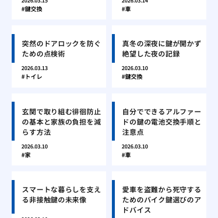
2026.03.15
2026.03.14
鍵交換
車
突然のドアロックを防ぐ
真冬の深夜に鍵が開かず
ための点検術
絶望した夜の記録
2026.03.13
2026.03.10
トイレ
鍵交換
玄関で取り組む徘徊防止
自分でできるアルファー
の基本と家族の負担を減
ドの鍵の電池交換手順と
らす方法
注意点
2026.03.10
2026.03.10
家
車
スマートな暮らしを支え
愛車を盗難から死守する
る非接触鍵の未来像
ためのバイク鍵選びのア
ドバイス