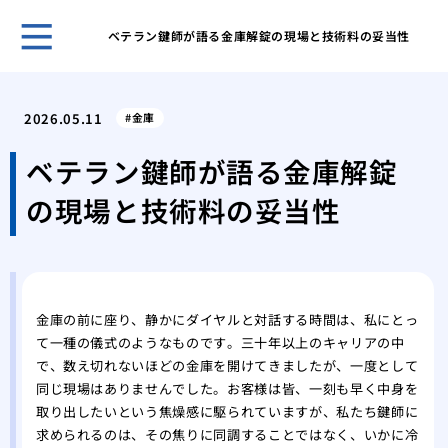
ベテラン鍵師が語る金庫解錠の現場と技術料の妥当性
ホー
管理
2026.05.11
金庫
では
ディ
ベテラン鍵師が語る金庫解錠
はど
の現場と技術料の妥当性
徴を
絶対
壊す
シリ
もた
金庫の前に座り、静かにダイヤルと対話する時間は、私にとっ
ィ
て一種の儀式のようなものです。三十年以上のキャリアの中
イモ
で、数え切れないほどの金庫を開けてきましたが、一度として
はな
同じ現場はありませんでした。お客様は皆、一刻も早く中身を
説
取り出したいという焦燥感に駆られていますが、私たち鍵師に
針金
求められるのは、その焦りに同調することではなく、いかに冷