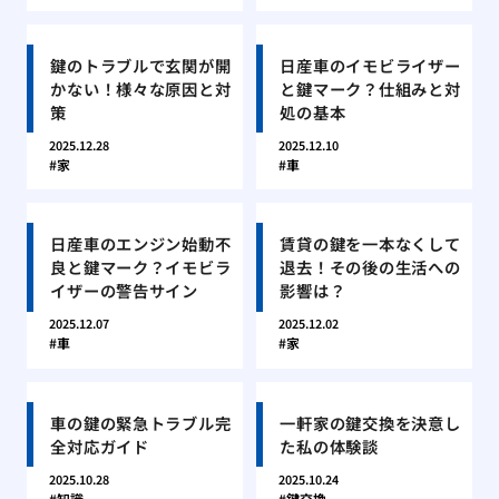
鍵のトラブルで玄関が開
日産車のイモビライザー
かない！様々な原因と対
と鍵マーク？仕組みと対
策
処の基本
2025.12.28
2025.12.10
家
車
日産車のエンジン始動不
賃貸の鍵を一本なくして
良と鍵マーク？イモビラ
退去！その後の生活への
イザーの警告サイン
影響は？
2025.12.07
2025.12.02
車
家
車の鍵の緊急トラブル完
一軒家の鍵交換を決意し
全対応ガイド
た私の体験談
2025.10.28
2025.10.24
知識
鍵交換