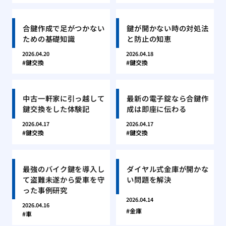
合鍵作成で足がつかない
鍵が開かない時の対処法
ための基礎知識
と防止の知恵
2026.04.20
2026.04.18
鍵交換
鍵交換
中古一軒家に引っ越して
最新の電子錠なら合鍵作
鍵交換をした体験記
成は即座に伝わる
2026.04.17
2026.04.17
鍵交換
鍵交換
最強のバイク鍵を導入し
ダイヤル式金庫が開かな
て盗難未遂から愛車を守
い問題を解決
った事例研究
2026.04.14
2026.04.16
金庫
車