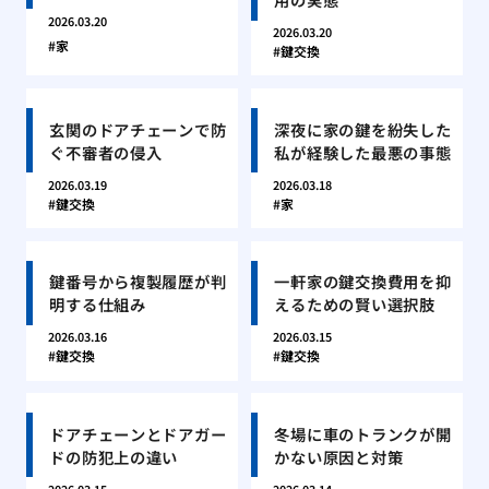
2026.03.20
2026.03.20
家
鍵交換
玄関のドアチェーンで防
深夜に家の鍵を紛失した
ぐ不審者の侵入
私が経験した最悪の事態
2026.03.19
2026.03.18
鍵交換
家
鍵番号から複製履歴が判
一軒家の鍵交換費用を抑
明する仕組み
えるための賢い選択肢
2026.03.16
2026.03.15
鍵交換
鍵交換
ドアチェーンとドアガー
冬場に車のトランクが開
ドの防犯上の違い
かない原因と対策