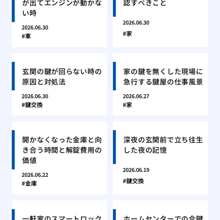
が出てエンジンが動かな
認すべきこと
い時
2026.06.30
2026.06.30
家
車
玄関の鍵が回らない時の
家の鍵を無くした現場に
原因と対処法
急行する鍵屋の仕事風景
2026.06.30
2026.06.27
鍵交換
家
開かなくなった金庫と向
深夜の玄関前で立ち往生
き合う時間と解錠費用の
した夜の記憶
価値
2026.06.19
2026.06.22
鍵交換
金庫
一軒家のスマートロック
ホームセンターでの合鍵