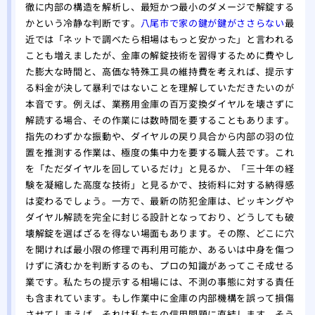
トの
徹に内部の構造を解析し、最短かつ最小のダメージで解錠する
かという冷静な判断です。
八尾市で家の鍵が鍵がささらない
最
当か
近では「ネットで調べたら相場はもっと安かった」と言われる
どこ
ことも増えましたが、金庫の解錠技術を習得するために費やし
専門
た膨大な時間と、高価な特殊工具の維持費を考えれば、提示す
る料金が決して暴利ではないことを理解していただきたいのが
本音です。例えば、業務用金庫の百万変換ダイヤルを壊さずに
解読する場合、その作業には数時間を要することもあります。
指先のわずかな振動や、ダイヤルの戻り具合から内部の羽の位
置を推測する作業は、極度の集中力を要する職人芸です。これ
を「ただダイヤルを回しているだけ」と見るか、「三十年の経
験を凝縮した高度な技術」と見るかで、技術料に対する納得感
は変わるでしょう。一方で、最新の防犯金庫は、ピッキングや
ダイヤル解読を完全に封じる設計となっており、どうしても破
壊解錠を選ばざるを得ない場面もあります。その際、どこに穴
を開ければ最小限の修理で再利用可能か、あるいは中身を傷つ
けずに済むかを判断するのも、プロの知識があってこそ成せる
業です。私たちの提示する相場には、不測の事態に対する責任
も含まれています。もし作業中に金庫の内部機構を誤って損傷
させてしまえば、それは私たちの信用問題に直結します。そう