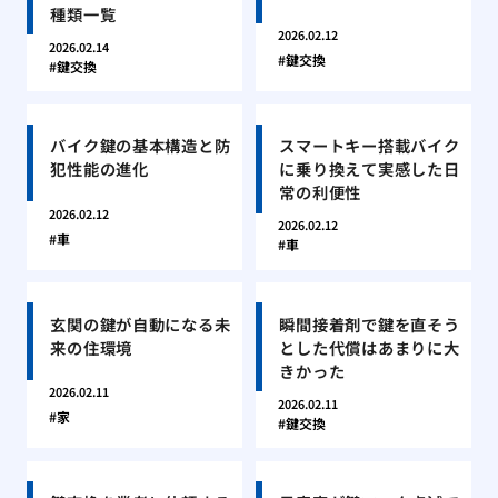
種類一覧
2026.02.12
2026.02.14
鍵交換
鍵交換
バイク鍵の基本構造と防
スマートキー搭載バイク
犯性能の進化
に乗り換えて実感した日
常の利便性
2026.02.12
2026.02.12
車
車
玄関の鍵が自動になる未
瞬間接着剤で鍵を直そう
来の住環境
とした代償はあまりに大
きかった
2026.02.11
2026.02.11
家
鍵交換