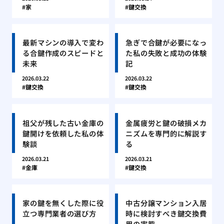
家
鍵交換
最新マシンの導入で変わ
急ぎで合鍵が必要になっ
る合鍵作成のスピードと
た私の失敗と成功の体験
未来
記
2026.03.22
2026.03.22
鍵交換
鍵交換
祖父が残した古い金庫の
金属疲労と鍵の破損メカ
鍵開けを依頼した私の体
ニズムを専門的に解説す
験談
る
2026.03.21
2026.03.21
金庫
鍵交換
家の鍵を無くした際に役
中古分譲マンション入居
立つ専門業者の選び方
時に検討すべき鍵交換費
用の実態