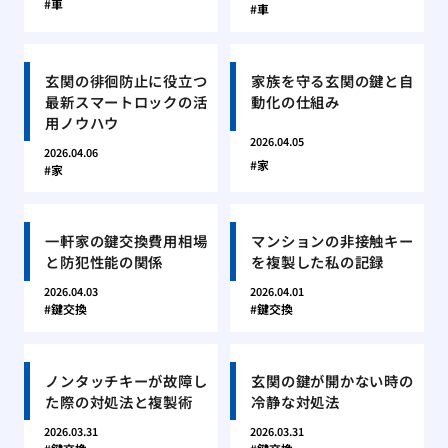
車
車
玄関の徘徊防止に役立つ
家族を守る玄関の鍵と自
最新スマートロックの活
動化の仕組み
用ノウハウ
2026.04.05
2026.04.06
家
家
一軒家の鍵交換費用相場
マンションの非接触キー
と防犯性能の関係
を複製した私の記録
2026.04.03
2026.04.01
鍵交換
鍵交換
ノンタッチキーが故障し
玄関の鍵が開かない時の
た際の対処法と複製術
冷静な対処法
2026.03.31
2026.03.31