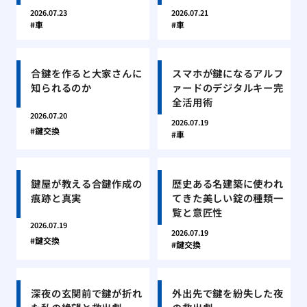
2026.07.23
2026.07.21
車
車
合鍵を作ると大家さんに
スマホが鍵になるアルフ
知られるのか
ァードのデジタルキー完
全活用術
2026.07.20
2026.07.19
鍵交換
車
鍵屋が教える合鍵作成の
歴史ある名建築に使われ
痕跡と真実
てきた美しい錠の種類一
覧と意匠性
2026.07.19
2026.07.19
鍵交換
鍵交換
深夜の玄関前で鍵が折れ
外出先で鍵を紛失した夜