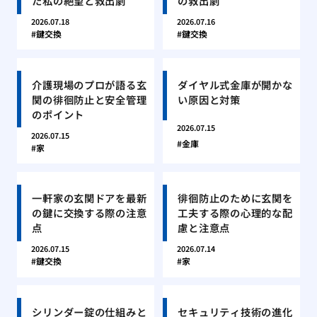
た私の絶望と救出劇
の救出劇
2026.07.18
2026.07.16
鍵交換
鍵交換
介護現場のプロが語る玄
ダイヤル式金庫が開かな
関の徘徊防止と安全管理
い原因と対策
のポイント
2026.07.15
2026.07.15
金庫
家
一軒家の玄関ドアを最新
徘徊防止のために玄関を
の鍵に交換する際の注意
工夫する際の心理的な配
点
慮と注意点
2026.07.15
2026.07.14
鍵交換
家
シリンダー錠の仕組みと
セキュリティ技術の進化