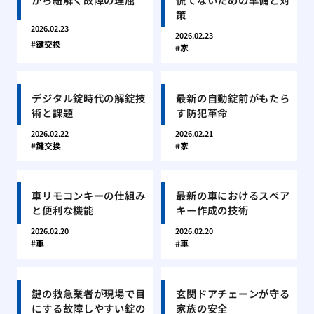
策
2026.02.23
2026.02.23
鍵交換
家
デジタル錠時代の解錠技
最新の自動錠前がもたら
術と課題
す防犯革命
2026.02.22
2026.02.21
鍵交換
家
車リモコンキーの仕組み
最新の車におけるスペア
と便利な機能
キー作成の技術
2026.02.20
2026.02.20
車
車
鍵の救急業者が現場で目
玄関ドアチェーンが守る
にする故障しやすい錠の
家族の安全