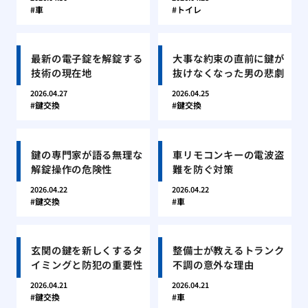
車
トイレ
最新の電子錠を解錠する
大事な約束の直前に鍵が
技術の現在地
抜けなくなった男の悲劇
2026.04.27
2026.04.25
鍵交換
鍵交換
鍵の専門家が語る無理な
車リモコンキーの電波盗
解錠操作の危険性
難を防ぐ対策
2026.04.22
2026.04.22
鍵交換
車
玄関の鍵を新しくするタ
整備士が教えるトランク
イミングと防犯の重要性
不調の意外な理由
2026.04.21
2026.04.21
鍵交換
車