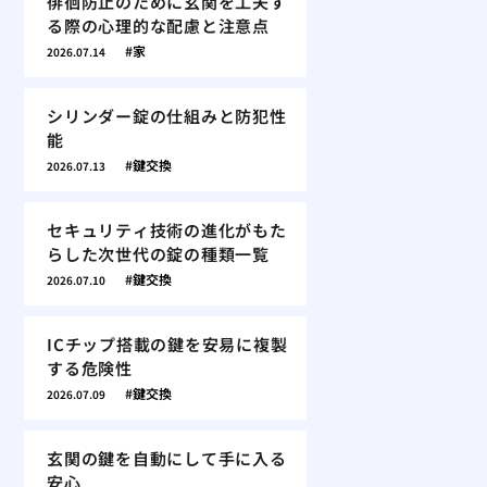
徘徊防止のために玄関を工夫す
る際の心理的な配慮と注意点
家
2026.07.14
シリンダー錠の仕組みと防犯性
能
鍵交換
2026.07.13
セキュリティ技術の進化がもた
らした次世代の錠の種類一覧
鍵交換
2026.07.10
ICチップ搭載の鍵を安易に複製
する危険性
鍵交換
2026.07.09
玄関の鍵を自動にして手に入る
安心