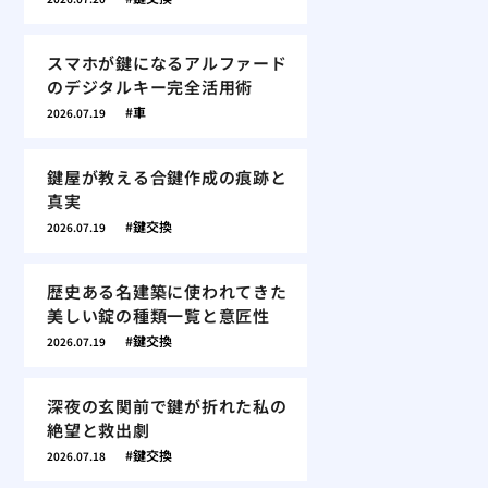
スマホが鍵になるアルファード
のデジタルキー完全活用術
車
2026.07.19
鍵屋が教える合鍵作成の痕跡と
真実
鍵交換
2026.07.19
歴史ある名建築に使われてきた
美しい錠の種類一覧と意匠性
鍵交換
2026.07.19
深夜の玄関前で鍵が折れた私の
絶望と救出劇
鍵交換
2026.07.18