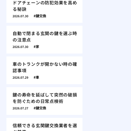
ドアチェーンの防犯効果を高め
る秘訣
鍵交換
2026.07.30
自動で閉まる玄関の鍵を選ぶ時
の注意点
家
2026.07.30
車のトランクが開かない時の確
認事項
車
2026.07.29
鍵の寿命を延ばして突然の破損
を防ぐための日常点検術
鍵交換
2026.07.27
信頼できる玄関鍵交換業者を選