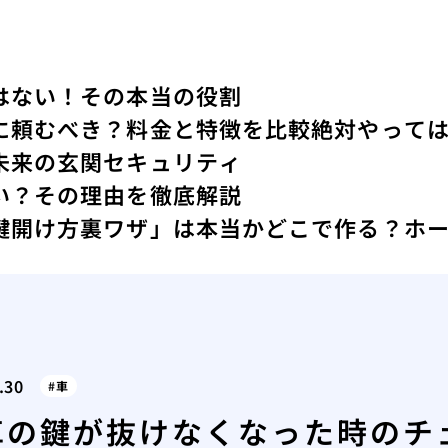
はない！その本当の役割
に頼むべき？料金と特徴を比較
絶対やっては
未来の玄関セキュリティ
い？その理由を徹底解説
鍵開け方裏ワザ」は本当か
どこで作る？ホ
.30
車
車の鍵が抜けなくなった時のチ