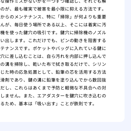
的な操作ミスがないかを一つずつ確認し、それでも解
るのが、最も確実で被害を最小限に抑える方法です。
頃からのメンテナンス、特に「掃除」が何よりも重要
せんが、毎日使う場所である以上、そこには着実に汚
除機を使った鍵穴の吸引です。鍵穴に掃除機のノズル
吸い出します。これだけでも、ピンの動きを阻害する
ンテナンスです。ポケットやバッグに入れている鍵に
鍵穴に差し込むことは、自ら汚れを内部に押し込んで
鍵の溝を掃除し、乾いた布で拭き取るだけで、シリン
感じた時の応急処置として、鉛筆の芯を活用する方法
潤滑剤であり、鍵の溝に鉛筆を塗り込んでから数回抜
ただし、これらはあくまで予防と軽微な不具合への対
用しません。また、エアダスターを鍵穴に吹き込むの
あるため、基本は「吸い出す」ことが鉄則です。