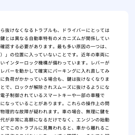
から抜けなくなるトラブルも、ドライバーにとっては
の鍵とは異なる自動車特有のメカニズムが関係してい
を確認する必要があります。最も多い原因の一つは、
グ）」の位置に入っていないことです。近年の車両に
ないインターロック機構が備わっています。レバーが
度レバーを動かして確実にパーキングに入れ直してみ
鍵に負荷がかかっている場合も、鍵は抜けなくなりま
ことで、ロックが解除されスムーズに抜けるようにな
。電子制御されているスマートキーや一部の車種で
みになっていることがあります。これらの操作上の問
た物理的な故障が疑われます。車の場合、無理に鍵を
理代が非常に高額になるだけでなく、エンジンの始動
などでこのトラブルに見舞われると、車から離れるこ