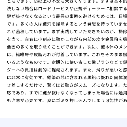
ともできず、防犯上の不安も大きくなります。まずは基本
決しない場合はロードサービスや正規ディーラーに相談す
鍵が抜けなくなるという最悪の事態を避けるためには、日
です。多くの人は鍵穴を掃除するという発想を持っていま
れが蓄積しています。まず実践していただきたいのが、掃
を当て、左右に小刻みに動かしながら内部の埃や金属粉を
要因の多くを取り除くことができます。次に、鍵本体のメ
は、繊維屑や皮脂汚れが付着しています。これをそのまま
いるようなものです。定期的に使い古した歯ブラシなどで
ダーへの負担は劇的に軽減されます。また、滑りが悪いと
は非常に有効です。鉛筆の芯に含まれる黒鉛は優れた固体
き差しするだけで、驚くほど動きがスムーズになります。
応であり、すでに鍵が抜けなくなってしまった場合には通
も注意が必要です。奥にゴミを押し込んでしまう可能性が