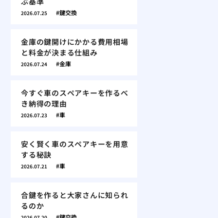
ぶ基準
鍵交換
2026.07.25
金庫の鍵開けにかかる費用相場
と料金が決まる仕組み
金庫
2026.07.24
今すぐ車のスペアキーを作るべ
き納得の理由
車
2026.07.23
安く賢く車のスペアキーを用意
する秘訣
車
2026.07.21
合鍵を作ると大家さんに知られ
るのか
鍵交換
2026.07.20