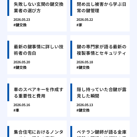
失敗しない玄関の鍵交換
閉め出し被害から学ぶ日
業者の選び方
常の鍵管理
2026.05.23
2026.05.22
鍵交換
家
最新の鍵事情に詳しい技
鍵の専門家が語る最新の
術者の告白
複製事情とセキュリティ
2026.05.20
2026.05.18
鍵交換
鍵交換
車のスペアキーを作成す
隠し持っていた合鍵が露
る重要性と費用
見した瞬間
2026.05.16
2026.05.13
車
鍵交換
集合住宅におけるノンタ
ベテラン鍵師が語る金庫