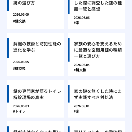
錠の選び方
した際に調査した錠の種
類一覧と感想
2026.06.09
2026.06.06
鍵交換
家
解鍵の技術と防犯性能の
家族の安心を支えるため
進化を学ぶ
に最適な玄関用錠の種類
一覧と選び方
2026.06.05
2026.06.04
鍵交換
鍵交換
鍵の専門家が語るトイレ
家の鍵を無くした時にま
解錠現場の真実
ず実践すべき対処法
2026.06.03
2026.06.01
トイレ
家
鍵が抜けなくなった際に
車リモコンキーの電池切