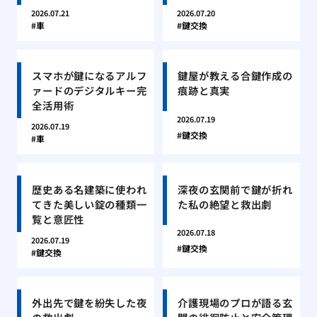
2026.07.21
2026.07.20
車
鍵交換
スマホが鍵になるアルフ
鍵屋が教える合鍵作成の
ァードのデジタルキー完
痕跡と真実
全活用術
2026.07.19
2026.07.19
鍵交換
車
歴史ある名建築に使われ
深夜の玄関前で鍵が折れ
てきた美しい錠の種類一
た私の絶望と救出劇
覧と意匠性
2026.07.18
2026.07.19
鍵交換
鍵交換
外出先で鍵を紛失した夜
介護現場のプロが語る玄