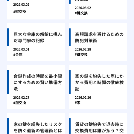
2026.03.02
2026.03.02
鍵交換
鍵交換
巨大な金庫の解錠に挑ん
高額請求を避けるための
だ専門家の記録
防犯対策術
2026.03.01
2026.02.28
金庫
鍵交換
合鍵作成の時間を最小限
家の鍵を紛失した際にか
にするための賢い準備方
かる費用と時間の徹底検
法
証
2026.02.27
2026.02.26
鍵交換
家
家の鍵を紛失したリスク
賃貸の鍵紛失で退去時に
を防ぐ最新の管理術とは
交換費用は誰が払う？交