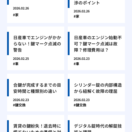
渉のポイント
2026.02.26
2026.02.26
家
家
日産車でエンジンがかか
日産車のエンジン始動不
らない！鍵マーク点滅の
可？鍵マーク点滅は故
警告
障？修理費用は？
2026.02.25
2026.02.23
車
車
合鍵が完成するまでの目
シリンダー錠の内部構造
安時間と種類別の違い
から紐解く故障の理屈
2026.02.23
2026.02.23
鍵交換
鍵交換
賃貸の鍵紛失！退去時に
デジタル錠時代の解錠技
慌てないための準備と対
術と課題