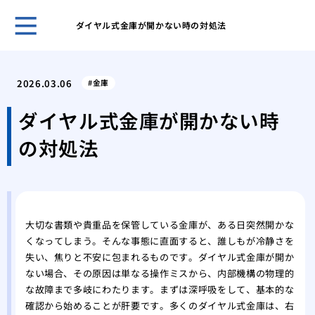
ダイヤル式金庫が開かない時の対処法
ホー
管理
2026.03.06
金庫
では
ディ
ダイヤル式金庫が開かない時
はど
の対処法
徴を
絶対
壊す
シリ
もた
大切な書類や貴重品を保管している金庫が、ある日突然開かな
ィ
くなってしまう。そんな事態に直面すると、誰しもが冷静さを
イモ
失い、焦りと不安に包まれるものです。ダイヤル式金庫が開か
はな
ない場合、その原因は単なる操作ミスから、内部機構の物理的
説
な故障まで多岐にわたります。まずは深呼吸をして、基本的な
針金
確認から始めることが肝要です。多くのダイヤル式金庫は、右