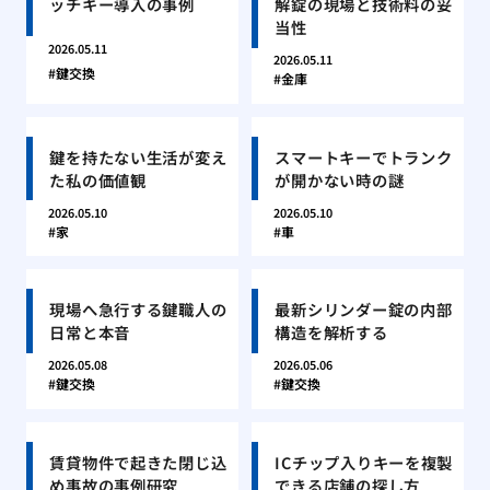
ッチキー導入の事例
解錠の現場と技術料の妥
当性
2026.05.11
2026.05.11
鍵交換
金庫
鍵を持たない生活が変え
スマートキーでトランク
た私の価値観
が開かない時の謎
2026.05.10
2026.05.10
家
車
現場へ急行する鍵職人の
最新シリンダー錠の内部
日常と本音
構造を解析する
2026.05.08
2026.05.06
鍵交換
鍵交換
賃貸物件で起きた閉じ込
ICチップ入りキーを複製
め事故の事例研究
できる店舗の探し方