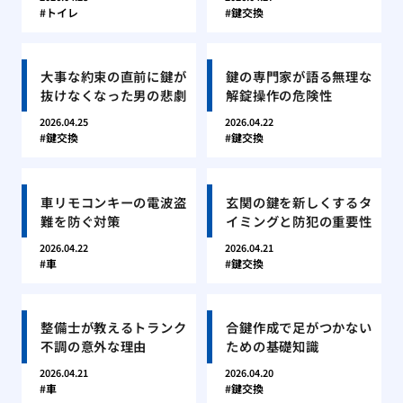
トイレ
鍵交換
大事な約束の直前に鍵が
鍵の専門家が語る無理な
抜けなくなった男の悲劇
解錠操作の危険性
2026.04.25
2026.04.22
鍵交換
鍵交換
車リモコンキーの電波盗
玄関の鍵を新しくするタ
難を防ぐ対策
イミングと防犯の重要性
2026.04.22
2026.04.21
車
鍵交換
整備士が教えるトランク
合鍵作成で足がつかない
不調の意外な理由
ための基礎知識
2026.04.21
2026.04.20
車
鍵交換