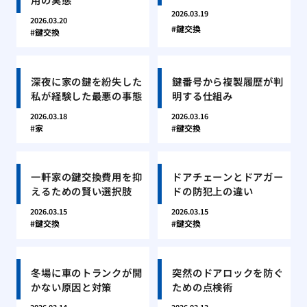
2026.03.19
2026.03.20
鍵交換
鍵交換
深夜に家の鍵を紛失した
鍵番号から複製履歴が判
私が経験した最悪の事態
明する仕組み
2026.03.18
2026.03.16
家
鍵交換
一軒家の鍵交換費用を抑
ドアチェーンとドアガー
えるための賢い選択肢
ドの防犯上の違い
2026.03.15
2026.03.15
鍵交換
鍵交換
冬場に車のトランクが開
突然のドアロックを防ぐ
かない原因と対策
ための点検術