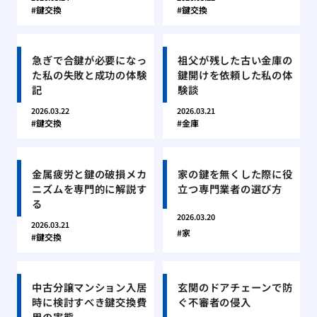
鍵交換
鍵交換
急ぎで合鍵が必要になっ
祖父が残した古い金庫の
た私の失敗と成功の体験
鍵開けを依頼した私の体
記
験談
2026.03.22
2026.03.21
鍵交換
金庫
金属疲労と鍵の破損メカ
家の鍵を無くした際に役
ニズムを専門的に解説す
立つ専門業者の選び方
る
2026.03.20
2026.03.21
家
鍵交換
中古分譲マンション入居
玄関のドアチェーンで防
時に検討すべき鍵交換費
ぐ不審者の侵入
用の実態