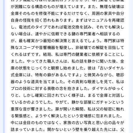
が困難になる構造のものが増えています。また、無理な破壊は
金庫そのものを修復不能にするだけでなく、周囲の家具や自分
自身の怪我を招く恐れもあります。まずはマニュアルを再確認
し、電池式のタイプであれば電池交換を試み、それでも解決し
ない場合は、速やかに信頼できる鍵の専門業者へ相談するの
が、最も確実かつ最短の解決策と言えるでしょう。専門家は特
殊なスコープや音響機器を駆使し、非破壊での解錠を目指して
くれるはずです。結局、私は専門の鍵業者に依頼することにし
ました。やってきた職人さんは、私の話を静かに聞いた後、金
庫の状態をじっくりと観察し始めました。彼は「古いダイヤル
式金庫には、特有の癖があるんですよ」と微笑みながら、聴診
器のような道具を当てました。その真剣な眼差しを見て、私は
プロの技術に対する畏敬の念を抱きました。ダイヤルがゆっく
りと、しかし確実に回されていく様子は、まるで金庫と対話し
ているかのようでした。やがて、静かな部屋にガチャンという
重厚な音が響きました。扉が開いた瞬間、私は父の秘密に触れ
る緊張感と、ようやく解決したという安堵感に包まれました。
中には金目のものではなく、家族の古い写真と思い出の品々が
詰まっていました。開かないという壁を乗り越えた先には、父