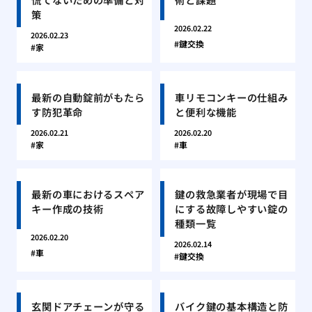
策
2026.02.22
2026.02.23
鍵交換
家
最新の自動錠前がもたら
車リモコンキーの仕組み
す防犯革命
と便利な機能
2026.02.21
2026.02.20
家
車
最新の車におけるスペア
鍵の救急業者が現場で目
キー作成の技術
にする故障しやすい錠の
種類一覧
2026.02.20
2026.02.14
車
鍵交換
玄関ドアチェーンが守る
バイク鍵の基本構造と防