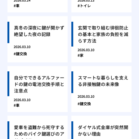
2026.03.14
2026.03.13
車
トイレ
真冬の深夜に鍵が開かず
玄関で取り組む徘徊防止
絶望した夜の記録
の基本と家族の負担を減
らす方法
2026.03.10
2026.03.10
鍵交換
家
自分でできるアルファー
スマートな暮らしを支え
ドの鍵の電池交換手順と
る非接触鍵の未来像
注意点
2026.03.10
2026.03.10
鍵交換
車
愛車を盗難から死守する
ダイヤル式金庫が突然開
ためのバイク鍵選びのア
かない理由