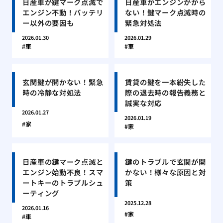
日産車が鍵マーク点滅で
日産車がエンジンかから
エンジン不動！バッテリ
ない！鍵マーク点滅時の
ー以外の要因も
緊急対処法
2026.01.30
2026.01.29
車
車
玄関鍵が開かない！緊急
賃貸の鍵を一本紛失した
時の冷静な対処法
際の退去時の報告義務と
誠実な対応
2026.01.27
2026.01.19
家
家
日産車の鍵マーク点滅と
鍵のトラブルで玄関が開
エンジン始動不良！スマ
かない！様々な原因と対
ートキーのトラブルシュ
策
ーティング
2025.12.28
2026.01.16
家
車