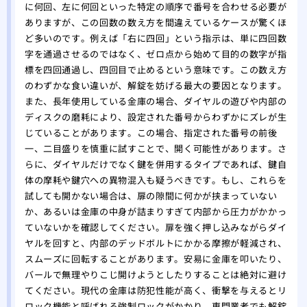
トの
に何回、左に何回といった特定の順序で番号を合わせる必要が
ありますが、この回数の数え方を間違えているケースが驚くほ
当か
ど多いのです。例えば「右に四回」という指示は、単に四回数
どこ
字を通過させるのではなく、ゼロ点から始めて目的の数字が指
専門
標を四回通過し、四回目で止めるという意味です。この数え方
のわずかな食い違いが、解錠を妨げる最大の要因となります。
また、長年使用している金庫の場合、ダイヤルの遊びや内部の
ディスクの磨耗により、設定された番号からわずかにズレが生
じていることがあります。この場合、指定された番号の前後
一、二目盛りを慎重に試すことで、開く可能性があります。さ
らに、ダイヤルだけでなく鍵を併用するタイプであれば、鍵自
体の摩耗や鍵穴への異物混入も疑うべきです。もし、これらを
試しても開かない場合は、扉の隙間に何かが挟まっていない
か、あるいは金庫の中身が詰まりすぎて内部から圧力がかかっ
ていないかを確認してください。扉を強く押し込みながらダイ
ヤルを回すと、内部のデッドボルトにかかる摩擦が軽減され、
スムーズに回転することがあります。安易に金庫を叩いたり、
バールで無理やりこじ開けようとしたりすることは絶対に避け
てください。現代の金庫は防犯性能が高く、衝撃を与えるとリ
ロック機能と呼ばれる強制ロックがかかり、専門業者でも解錠