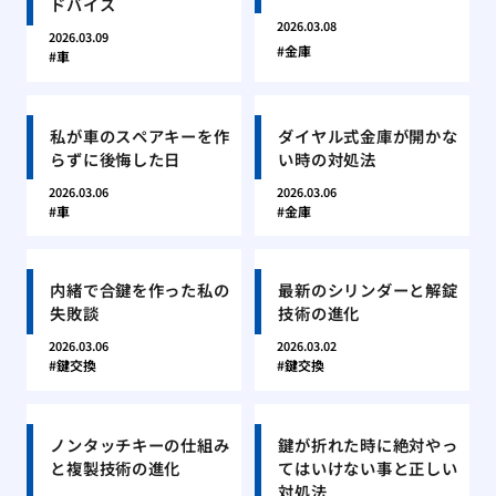
ドバイス
2026.03.08
2026.03.09
金庫
車
私が車のスペアキーを作
ダイヤル式金庫が開かな
らずに後悔した日
い時の対処法
2026.03.06
2026.03.06
車
金庫
内緒で合鍵を作った私の
最新のシリンダーと解錠
失敗談
技術の進化
2026.03.06
2026.03.02
鍵交換
鍵交換
ノンタッチキーの仕組み
鍵が折れた時に絶対やっ
と複製技術の進化
てはいけない事と正しい
対処法