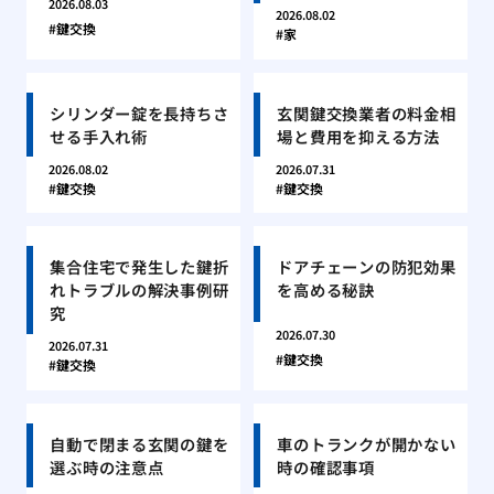
2026.08.03
2026.08.02
鍵交換
家
シリンダー錠を長持ちさ
玄関鍵交換業者の料金相
せる手入れ術
場と費用を抑える方法
2026.08.02
2026.07.31
鍵交換
鍵交換
集合住宅で発生した鍵折
ドアチェーンの防犯効果
れトラブルの解決事例研
を高める秘訣
究
2026.07.30
2026.07.31
鍵交換
鍵交換
自動で閉まる玄関の鍵を
車のトランクが開かない
選ぶ時の注意点
時の確認事項