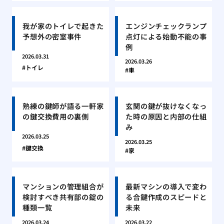
我が家のトイレで起きた
エンジンチェックランプ
予想外の密室事件
点灯による始動不能の事
例
2026.03.31
2026.03.26
トイレ
車
熟練の鍵師が語る一軒家
玄関の鍵が抜けなくなっ
の鍵交換費用の裏側
た時の原因と内部の仕組
み
2026.03.25
2026.03.25
鍵交換
家
マンションの管理組合が
最新マシンの導入で変わ
検討すべき共有部の錠の
る合鍵作成のスピードと
種類一覧
未来
2026.03.24
2026.03.22