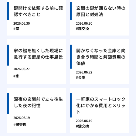
鍵開けを依頼する前に確
玄関の鍵が回らない時の
認すべきこと
原因と対処法
2026.06.30
2026.06.30
家
鍵交換
家の鍵を無くした現場に
開かなくなった金庫と向
急行する鍵屋の仕事風景
き合う時間と解錠費用の
価値
2026.06.27
2026.06.22
家
金庫
深夜の玄関前で立ち往生
一軒家のスマートロック
した夜の記憶
化にかかる費用とメリッ
ト
2026.06.19
2026.06.19
鍵交換
鍵交換