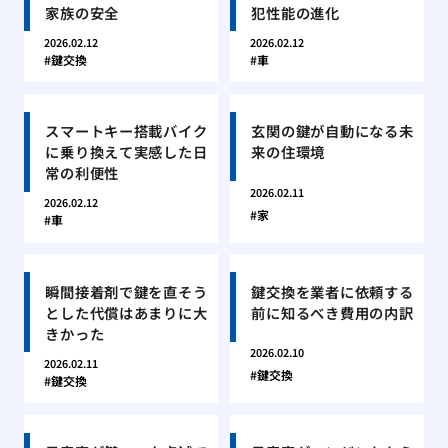
家族の安全
犯性能の進化
2026.02.12
2026.02.12
鍵交換
車
スマートキー搭載バイク
玄関の鍵が自動になる未
に乗り換えて実感した日
来の住環境
常の利便性
2026.02.11
2026.02.12
家
車
瞬間接着剤で鍵を直そう
鍵交換を業者に依頼する
とした代償はあまりに大
前に知るべき費用の内訳
きかった
2026.02.10
2026.02.11
鍵交換
鍵交換