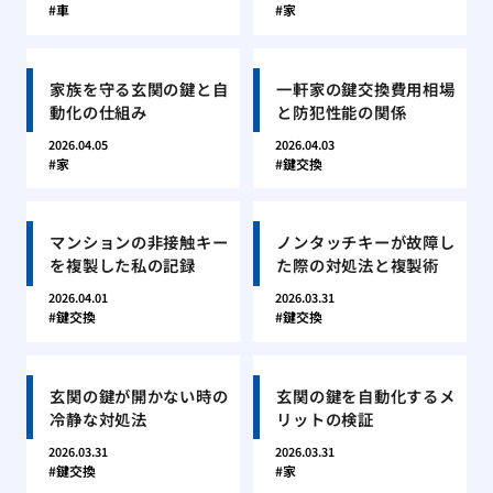
車
家
家族を守る玄関の鍵と自
一軒家の鍵交換費用相場
動化の仕組み
と防犯性能の関係
2026.04.05
2026.04.03
家
鍵交換
マンションの非接触キー
ノンタッチキーが故障し
を複製した私の記録
た際の対処法と複製術
2026.04.01
2026.03.31
鍵交換
鍵交換
玄関の鍵が開かない時の
玄関の鍵を自動化するメ
冷静な対処法
リットの検証
2026.03.31
2026.03.31
鍵交換
家