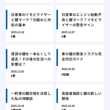
日産車のイモビライザー
日産車のエンジン始動不
と鍵マーク？仕組みと対
良と鍵マーク？イモビラ
処の基本
イザーの警告サイン
2025.12.10
2025.12.07
車
車
賃貸の鍵を一本なくして
車の鍵の緊急トラブル完
退去！その後の生活への
全対応ガイド
影響は？
2025.10.28
2025.12.02
知識
家
一軒家の鍵交換を決意し
高齢者施設と鍵の新しい
た私の体験談
関係
2025.10.24
2025.10.24
鍵交換
家