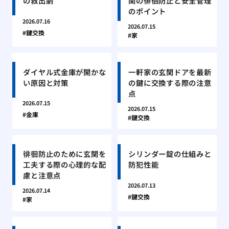
の救出劇
関の徘徊防止と安全管理
のポイント
2026.07.16
2026.07.15
鍵交換
家
ダイヤル式金庫が開かな
一軒家の玄関ドアを最新
い原因と対策
の鍵に交換する際の注意
点
2026.07.15
2026.07.15
金庫
鍵交換
徘徊防止のために玄関を
シリンダー錠の仕組みと
工夫する際の心理的な配
防犯性能
慮と注意点
2026.07.13
2026.07.14
鍵交換
家