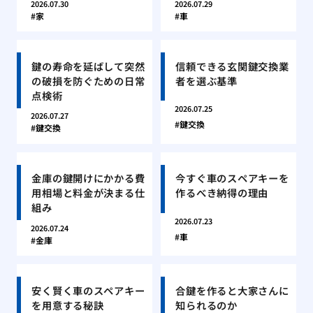
2026.07.30
2026.07.29
家
車
鍵の寿命を延ばして突然
信頼できる玄関鍵交換業
の破損を防ぐための日常
者を選ぶ基準
点検術
2026.07.25
2026.07.27
鍵交換
鍵交換
金庫の鍵開けにかかる費
今すぐ車のスペアキーを
用相場と料金が決まる仕
作るべき納得の理由
組み
2026.07.23
2026.07.24
車
金庫
安く賢く車のスペアキー
合鍵を作ると大家さんに
を用意する秘訣
知られるのか