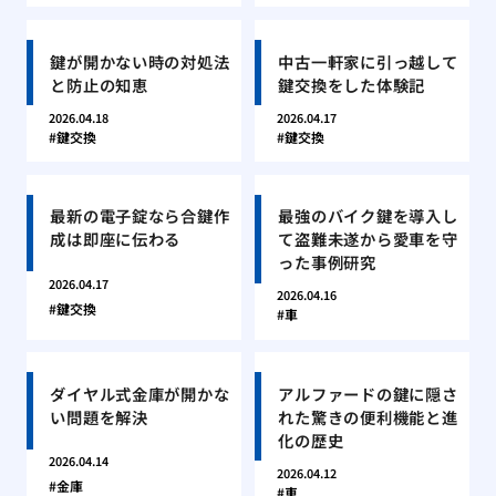
鍵が開かない時の対処法
中古一軒家に引っ越して
と防止の知恵
鍵交換をした体験記
2026.04.18
2026.04.17
鍵交換
鍵交換
最新の電子錠なら合鍵作
最強のバイク鍵を導入し
成は即座に伝わる
て盗難未遂から愛車を守
った事例研究
2026.04.17
2026.04.16
鍵交換
車
ダイヤル式金庫が開かな
アルファードの鍵に隠さ
い問題を解決
れた驚きの便利機能と進
化の歴史
2026.04.14
2026.04.12
金庫
車