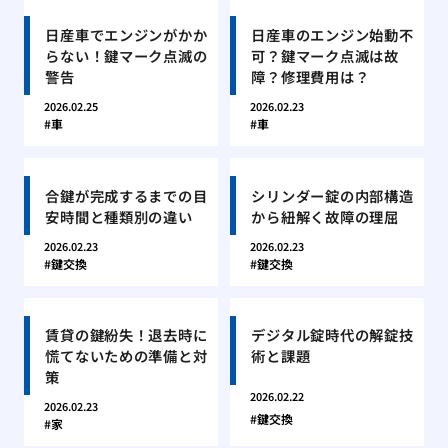
日産車でエンジンがかか
日産車のエンジン始動不
らない！鍵マーク点滅の
可？鍵マーク点滅は故
警告
障？修理費用は？
2026.02.25
2026.02.23
車
車
合鍵が完成するまでの目
シリンダー錠の内部構造
安時間と種類別の違い
から紐解く故障の理屈
2026.02.23
2026.02.23
鍵交換
鍵交換
賃貸の鍵紛失！退去時に
デジタル錠時代の解錠技
慌てないための準備と対
術と課題
策
2026.02.22
2026.02.23
鍵交換
家