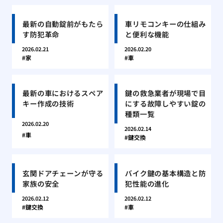
最新の自動錠前がもたら
車リモコンキーの仕組み
す防犯革命
と便利な機能
2026.02.21
2026.02.20
家
車
最新の車におけるスペア
鍵の救急業者が現場で目
キー作成の技術
にする故障しやすい錠の
種類一覧
2026.02.20
2026.02.14
車
鍵交換
玄関ドアチェーンが守る
バイク鍵の基本構造と防
家族の安全
犯性能の進化
2026.02.12
2026.02.12
鍵交換
車