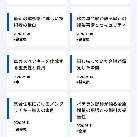
最新の鍵事情に詳しい技
鍵の専門家が語る最新の
術者の告白
複製事情とセキュリティ
2026.05.20
2026.05.18
鍵交換
鍵交換
車のスペアキーを作成す
隠し持っていた合鍵が露
る重要性と費用
見した瞬間
2026.05.16
2026.05.13
車
鍵交換
集合住宅におけるノンタ
ベテラン鍵師が語る金庫
ッチキー導入の事例
解錠の現場と技術料の妥
当性
2026.05.11
2026.05.11
鍵交換
金庫