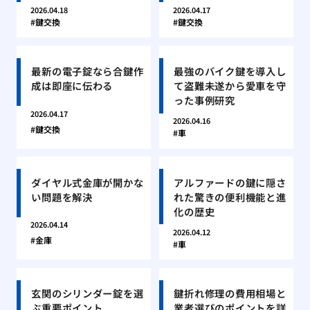
2026.04.18
2026.04.17
鍵交換
鍵交換
最新の電子錠なら合鍵作
最強のバイク鍵を導入し
成は即座に伝わる
て盗難未遂から愛車を守
った事例研究
2026.04.17
2026.04.16
鍵交換
車
ダイヤル式金庫が開かな
アルファードの鍵に隠さ
い問題を解決
れた驚きの便利機能と進
化の歴史
2026.04.14
2026.04.12
金庫
車
玄関のシリンダー錠を選
鍵折れ修理の費用相場と
ぶ重要ポイント
業者選びのポイントを詳