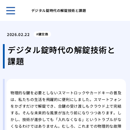
デジタル錠時代の解錠技術と課題
ホー
管理
2026.02.22
鍵交換
では
ディ
デジタル錠時代の解錠技術と
はど
課題
徴を
絶対
壊す
シリ
もた
物理的な鍵を必要としないスマートロックやカードキーの普及
ィ
は、私たちの生活を飛躍的に便利にしました。スマートフォン
イモ
をかざすだけで解錠でき、合鍵の受け渡しもクラウド上で完結
はな
する。そんな未来的な風景が当たり前になりつつあります。し
説
かし、技術が進歩しても「入れなくなる」というトラブルがな
針金
くなるわけではありません。むしろ、これまでの物理的な故障