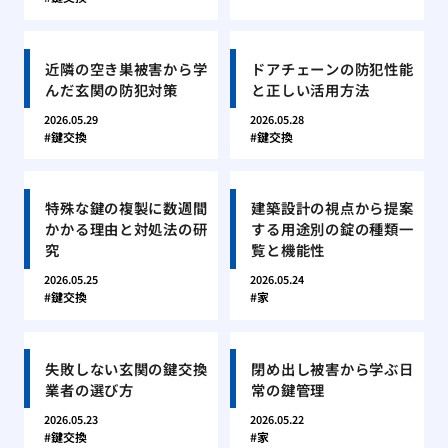
近隣の空き巣被害から学
ドアチェーンの防犯性能
んだ玄関の防犯対策
と正しい活用方法
2026.05.29
2026.05.28
鍵交換
鍵交換
特殊な鍵の複製に数週間
建築設計の視点から提案
かかる理由と対処法の研
する用途別の錠の種類一
究
覧と機能性
2026.05.25
2026.05.24
鍵交換
家
失敗しない玄関の鍵交換
閉め出し被害から学ぶ日
業者の選び方
常の鍵管理
2026.05.23
2026.05.22
鍵交換
家