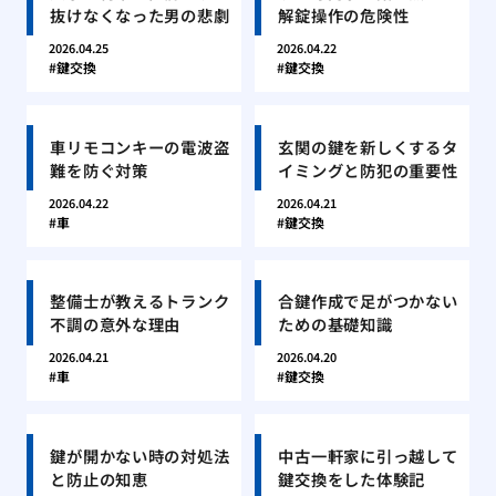
抜けなくなった男の悲劇
解錠操作の危険性
2026.04.25
2026.04.22
鍵交換
鍵交換
車リモコンキーの電波盗
玄関の鍵を新しくするタ
難を防ぐ対策
イミングと防犯の重要性
2026.04.22
2026.04.21
車
鍵交換
整備士が教えるトランク
合鍵作成で足がつかない
不調の意外な理由
ための基礎知識
2026.04.21
2026.04.20
車
鍵交換
鍵が開かない時の対処法
中古一軒家に引っ越して
と防止の知恵
鍵交換をした体験記