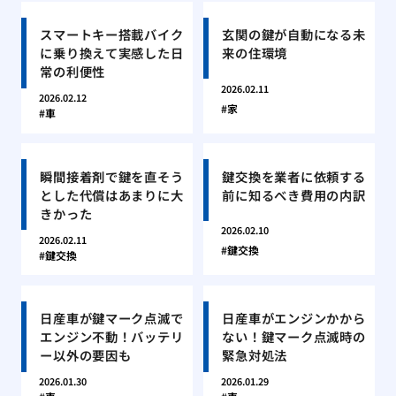
スマートキー搭載バイク
玄関の鍵が自動になる未
に乗り換えて実感した日
来の住環境
常の利便性
2026.02.11
2026.02.12
家
車
瞬間接着剤で鍵を直そう
鍵交換を業者に依頼する
とした代償はあまりに大
前に知るべき費用の内訳
きかった
2026.02.10
2026.02.11
鍵交換
鍵交換
日産車が鍵マーク点滅で
日産車がエンジンかから
エンジン不動！バッテリ
ない！鍵マーク点滅時の
ー以外の要因も
緊急対処法
2026.01.30
2026.01.29