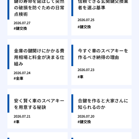
鍵の寿命を延ばして突然
信頼できる玄関鍵交換業
の破損を防ぐための日常
者を選ぶ基準
点検術
2026.07.25
2026.07.27
鍵交換
鍵交換
金庫の鍵開けにかかる費
今すぐ車のスペアキーを
用相場と料金が決まる仕
作るべき納得の理由
組み
2026.07.23
2026.07.24
車
金庫
安く賢く車のスペアキー
合鍵を作ると大家さんに
を用意する秘訣
知られるのか
2026.07.21
2026.07.20
車
鍵交換