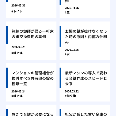
例
2026.03.31
2026.03.26
トイレ
車
熟練の鍵師が語る一軒家
玄関の鍵が抜けなくなっ
の鍵交換費用の裏側
た時の原因と内部の仕組
み
2026.03.25
2026.03.25
鍵交換
家
マンションの管理組合が
最新マシンの導入で変わ
検討すべき共有部の錠の
る合鍵作成のスピードと
種類一覧
未来
2026.03.24
2026.03.22
鍵交換
鍵交換
急ぎで合鍵が必要になっ
祖父が残した古い金庫の