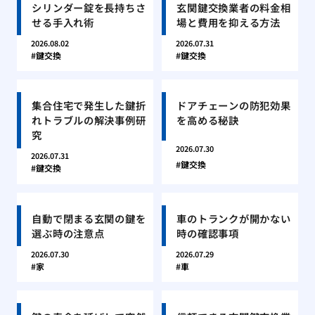
シリンダー錠を長持ちさ
玄関鍵交換業者の料金相
せる手入れ術
場と費用を抑える方法
2026.08.02
2026.07.31
鍵交換
鍵交換
集合住宅で発生した鍵折
ドアチェーンの防犯効果
れトラブルの解決事例研
を高める秘訣
究
2026.07.30
2026.07.31
鍵交換
鍵交換
自動で閉まる玄関の鍵を
車のトランクが開かない
選ぶ時の注意点
時の確認事項
2026.07.30
2026.07.29
家
車