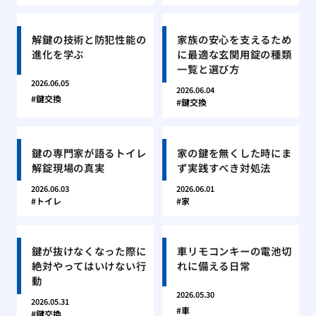
解鍵の技術と防犯性能の
家族の安心を支えるため
進化を学ぶ
に最適な玄関用錠の種類
一覧と選び方
2026.06.05
2026.06.04
鍵交換
鍵交換
鍵の専門家が語るトイレ
家の鍵を無くした時にま
解錠現場の真実
ず実践すべき対処法
2026.06.03
2026.06.01
トイレ
家
鍵が抜けなくなった際に
車リモコンキーの電池切
絶対やってはいけない行
れに備える日常
動
2026.05.30
2026.05.31
車
鍵交換