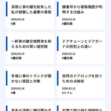
深夜に家の鍵を紛失した
鍵番号から複製履歴が判
私が経験した最悪の事態
明する仕組み
2026.03.18
2026.03.16
家
鍵交換
一軒家の鍵交換費用を抑
ドアチェーンとドアガー
えるための賢い選択肢
ドの防犯上の違い
2026.03.15
2026.03.15
鍵交換
鍵交換
冬場に車のトランクが開
突然のドアロックを防ぐ
かない原因と対策
ための点検術
2026.03.14
2026.03.13
車
トイレ
真冬の深夜に鍵が開かず
玄関で取り組む徘徊防止