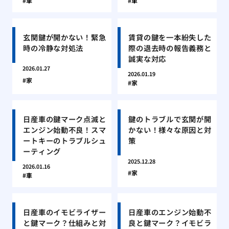
車
車
玄関鍵が開かない！緊急
賃貸の鍵を一本紛失した
時の冷静な対処法
際の退去時の報告義務と
誠実な対応
2026.01.27
2026.01.19
家
家
日産車の鍵マーク点滅と
鍵のトラブルで玄関が開
エンジン始動不良！スマ
かない！様々な原因と対
ートキーのトラブルシュ
策
ーティング
2025.12.28
2026.01.16
家
車
日産車のイモビライザー
日産車のエンジン始動不
と鍵マーク？仕組みと対
良と鍵マーク？イモビラ