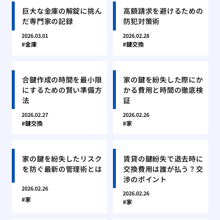
巨大な金庫の解錠に挑ん
高額請求を避けるための
だ専門家の記録
防犯対策術
2026.03.01
2026.02.28
金庫
鍵交換
合鍵作成の時間を最小限
家の鍵を紛失した際にか
にするための賢い準備方
かる費用と時間の徹底検
法
証
2026.02.27
2026.02.26
鍵交換
家
家の鍵を紛失したリスク
賃貸の鍵紛失で退去時に
を防ぐ最新の管理術とは
交換費用は誰が払う？交
渉のポイント
2026.02.26
2026.02.26
家
家