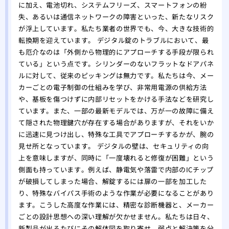
トの
に加え、電池切れ、システムフリーズ、スマートフォンの紛
失、あるいは通信ネットワークの障害といった、新たなリスク
当か
が浮上しています。私たち業者の世界でも、今、大きな技術的
どこ
転換期を迎えています。 デジタル錠のトラブルにおいて、最
専門
も厄介なのは「外側から物理的にアプローチする手段が限られ
ている」という点です。シリンダーのないフラットなドアパネ
ルに対して、従来のピッキングは無力です。私たちは今、メー
カーごとの電子制御の仕組みを学び、非常用電源の供給方法
や、基板を傷つけずに内部リセットをかける手法などを研究し
ています。また、一部の最新モデルでは、万が一の故障に備え
て隠された物理鍵穴が存在する場合がありますが、それをいか
に迅速に見つけ出し、特殊な工具でアプローチするかが、腕の
見せ所となっています。 デジタルの壁は、セキュリティの向
上を意味しますが、同時に「一度壊れると修復が困難」という
側面も持っています。例えば、静電気や落雷で内部のICチップ
が破損してしまった場合、解錠するには扉の一部を加工した
り、特殊なバイパス手術のような作業が必要になることがあり
ます。こうした高度な作業には、精密な診断機器と、メーカー
ごとの設計思想への深い理解が欠かせません。私たちは日々、
新製品が出るたびにその解体図を取り寄せ、弱点と解決策を分