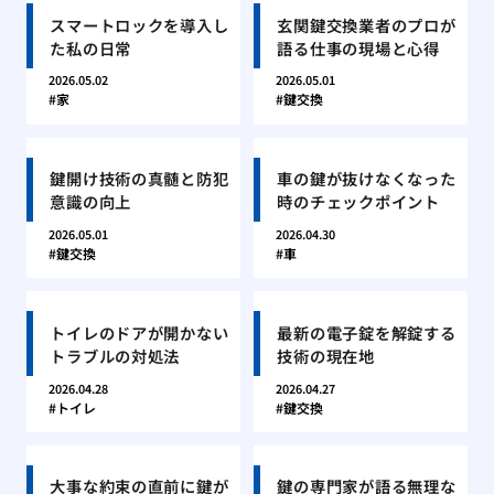
スマートロックを導入し
玄関鍵交換業者のプロが
た私の日常
語る仕事の現場と心得
2026.05.02
2026.05.01
家
鍵交換
鍵開け技術の真髄と防犯
車の鍵が抜けなくなった
意識の向上
時のチェックポイント
2026.05.01
2026.04.30
鍵交換
車
トイレのドアが開かない
最新の電子錠を解錠する
トラブルの対処法
技術の現在地
2026.04.28
2026.04.27
トイレ
鍵交換
大事な約束の直前に鍵が
鍵の専門家が語る無理な