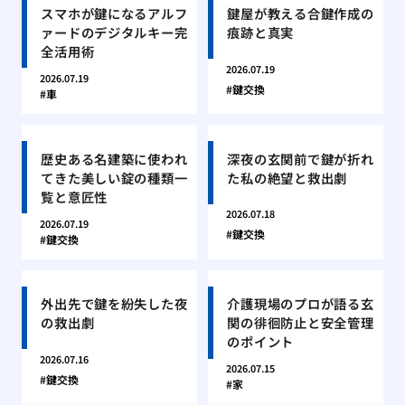
スマホが鍵になるアルフ
鍵屋が教える合鍵作成の
ァードのデジタルキー完
痕跡と真実
全活用術
2026.07.19
2026.07.19
鍵交換
車
歴史ある名建築に使われ
深夜の玄関前で鍵が折れ
てきた美しい錠の種類一
た私の絶望と救出劇
覧と意匠性
2026.07.18
2026.07.19
鍵交換
鍵交換
外出先で鍵を紛失した夜
介護現場のプロが語る玄
の救出劇
関の徘徊防止と安全管理
のポイント
2026.07.16
2026.07.15
鍵交換
家