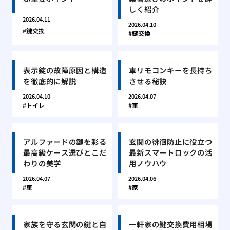
しく紹介
2026.04.11
2026.04.10
鍵交換
鍵交換
表示錠の故障原因と構造
車リモコンキーを長持ち
を徹底的に解説
させる秘訣
2026.04.10
2026.04.07
トイレ
車
アルファードの鍵を彩る
玄関の徘徊防止に役立つ
最高級ケース選びとこだ
最新スマートロックの活
わりの美学
用ノウハウ
2026.04.07
2026.04.06
車
家
家族を守る玄関の鍵と自
一軒家の鍵交換費用相場