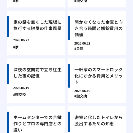
家
鍵交換
家の鍵を無くした現場に
開かなくなった金庫と向
急行する鍵屋の仕事風景
き合う時間と解錠費用の
価値
2026.06.27
2026.06.22
家
金庫
深夜の玄関前で立ち往生
一軒家のスマートロック
した夜の記憶
化にかかる費用とメリッ
ト
2026.06.19
2026.06.19
鍵交換
鍵交換
ホームセンターでの合鍵
密室と化したトイレから
作りとプロの専門店との
脱出するための知恵
違い