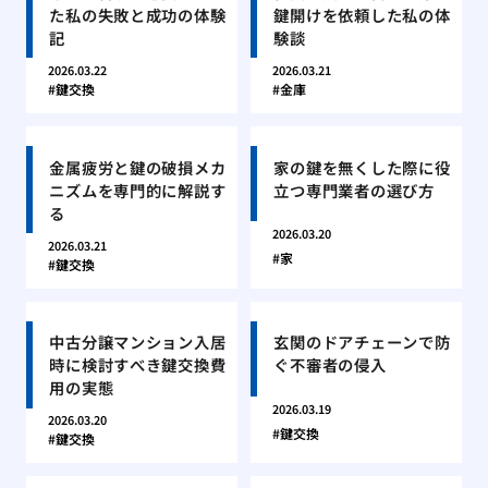
た私の失敗と成功の体験
鍵開けを依頼した私の体
記
験談
2026.03.22
2026.03.21
鍵交換
金庫
金属疲労と鍵の破損メカ
家の鍵を無くした際に役
ニズムを専門的に解説す
立つ専門業者の選び方
る
2026.03.20
2026.03.21
家
鍵交換
中古分譲マンション入居
玄関のドアチェーンで防
時に検討すべき鍵交換費
ぐ不審者の侵入
用の実態
2026.03.19
2026.03.20
鍵交換
鍵交換