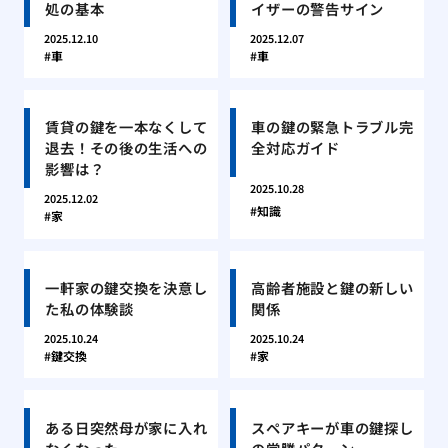
処の基本
イザーの警告サイン
2025.12.10
2025.12.07
車
車
賃貸の鍵を一本なくして
車の鍵の緊急トラブル完
退去！その後の生活への
全対応ガイド
影響は？
2025.10.28
2025.12.02
知識
家
一軒家の鍵交換を決意し
高齢者施設と鍵の新しい
た私の体験談
関係
2025.10.24
2025.10.24
鍵交換
家
ある日突然母が家に入れ
スペアキーが車の鍵探し