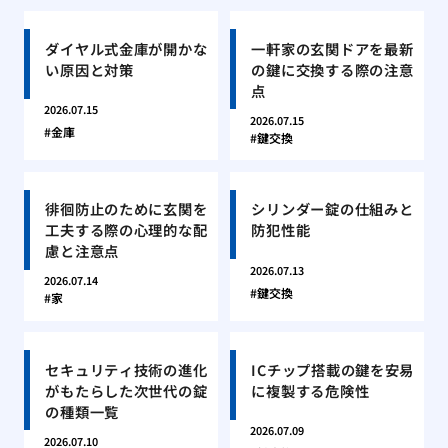
ダイヤル式金庫が開かな
一軒家の玄関ドアを最新
い原因と対策
の鍵に交換する際の注意
点
2026.07.15
2026.07.15
金庫
鍵交換
徘徊防止のために玄関を
シリンダー錠の仕組みと
工夫する際の心理的な配
防犯性能
慮と注意点
2026.07.13
2026.07.14
鍵交換
家
セキュリティ技術の進化
ICチップ搭載の鍵を安易
がもたらした次世代の錠
に複製する危険性
の種類一覧
2026.07.09
2026.07.10