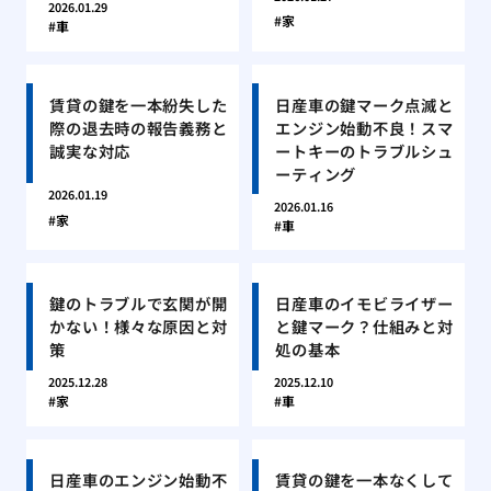
2026.01.29
家
車
賃貸の鍵を一本紛失した
日産車の鍵マーク点滅と
際の退去時の報告義務と
エンジン始動不良！スマ
誠実な対応
ートキーのトラブルシュ
ーティング
2026.01.19
2026.01.16
家
車
鍵のトラブルで玄関が開
日産車のイモビライザー
かない！様々な原因と対
と鍵マーク？仕組みと対
策
処の基本
2025.12.28
2025.12.10
家
車
日産車のエンジン始動不
賃貸の鍵を一本なくして