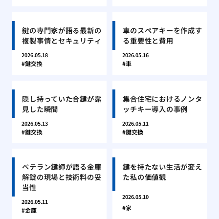
鍵の専門家が語る最新の
車のスペアキーを作成す
複製事情とセキュリティ
る重要性と費用
2026.05.18
2026.05.16
鍵交換
車
隠し持っていた合鍵が露
集合住宅におけるノンタ
見した瞬間
ッチキー導入の事例
2026.05.13
2026.05.11
鍵交換
鍵交換
ベテラン鍵師が語る金庫
鍵を持たない生活が変え
解錠の現場と技術料の妥
た私の価値観
当性
2026.05.10
2026.05.11
家
金庫