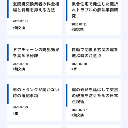
玄関鍵交換業者の料金相
集合住宅で発生した鍵折
場と費用を抑える方法
れトラブルの解決事例研
究
2026.07.31
2026.07.31
鍵交換
鍵交換
ドアチェーンの防犯効果
自動で閉まる玄関の鍵を
を高める秘訣
選ぶ時の注意点
2026.07.30
2026.07.30
鍵交換
家
車のトランクが開かない
鍵の寿命を延ばして突然
時の確認事項
の破損を防ぐための日常
点検術
2026.07.29
2026.07.27
車
鍵交換