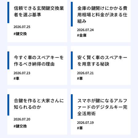
信頼できる玄関鍵交換業
金庫の鍵開けにかかる費
者を選ぶ基準
用相場と料金が決まる仕
組み
2026.07.25
2026.07.24
鍵交換
金庫
今すぐ車のスペアキーを
安く賢く車のスペアキー
作るべき納得の理由
を用意する秘訣
2026.07.23
2026.07.21
車
車
合鍵を作ると大家さんに
スマホが鍵になるアルフ
知られるのか
ァードのデジタルキー完
全活用術
2026.07.20
2026.07.19
鍵交換
車