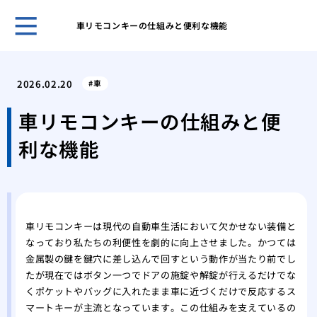
車リモコンキーの仕組みと便利な機能
ホー
管理
2026.02.20
車
では
ディ
車リモコンキーの仕組みと便
はど
利な機能
徴を
絶対
壊す
シリ
もた
車リモコンキーは現代の自動車生活において欠かせない装備と
ィ
なっており私たちの利便性を劇的に向上させました。かつては
イモ
金属製の鍵を鍵穴に差し込んで回すという動作が当たり前でし
はな
たが現在ではボタン一つでドアの施錠や解錠が行えるだけでな
説
くポケットやバッグに入れたまま車に近づくだけで反応するス
針金
マートキーが主流となっています。この仕組みを支えているの