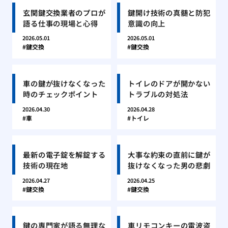
玄関鍵交換業者のプロが
鍵開け技術の真髄と防犯
語る仕事の現場と心得
意識の向上
2026.05.01
2026.05.01
鍵交換
鍵交換
車の鍵が抜けなくなった
トイレのドアが開かない
時のチェックポイント
トラブルの対処法
2026.04.30
2026.04.28
車
トイレ
最新の電子錠を解錠する
大事な約束の直前に鍵が
技術の現在地
抜けなくなった男の悲劇
2026.04.27
2026.04.25
鍵交換
鍵交換
鍵の専門家が語る無理な
車リモコンキーの電波盗