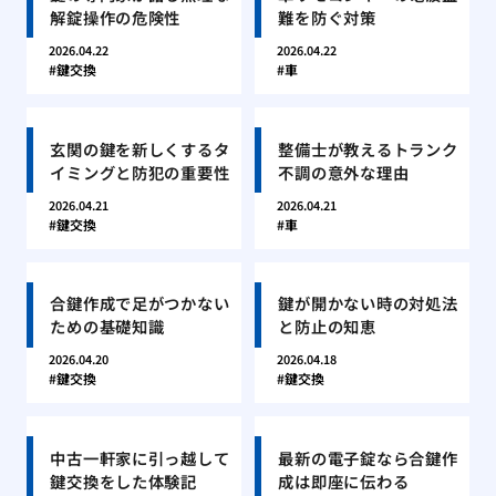
解錠操作の危険性
難を防ぐ対策
2026.04.22
2026.04.22
鍵交換
車
玄関の鍵を新しくするタ
整備士が教えるトランク
イミングと防犯の重要性
不調の意外な理由
2026.04.21
2026.04.21
鍵交換
車
合鍵作成で足がつかない
鍵が開かない時の対処法
ための基礎知識
と防止の知恵
2026.04.20
2026.04.18
鍵交換
鍵交換
中古一軒家に引っ越して
最新の電子錠なら合鍵作
鍵交換をした体験記
成は即座に伝わる