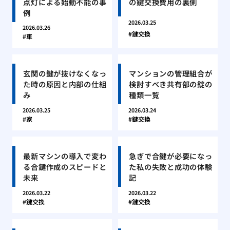
点灯による始動不能の事
の鍵交換費用の裏側
例
2026.03.25
2026.03.26
鍵交換
車
玄関の鍵が抜けなくなっ
マンションの管理組合が
た時の原因と内部の仕組
検討すべき共有部の錠の
み
種類一覧
2026.03.25
2026.03.24
家
鍵交換
最新マシンの導入で変わ
急ぎで合鍵が必要になっ
る合鍵作成のスピードと
た私の失敗と成功の体験
未来
記
2026.03.22
2026.03.22
鍵交換
鍵交換