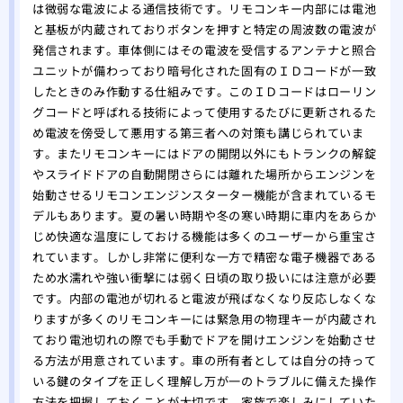
トの
は微弱な電波による通信技術です。リモコンキー内部には電池
と基板が内蔵されておりボタンを押すと特定の周波数の電波が
当か
発信されます。車体側にはその電波を受信するアンテナと照合
どこ
ユニットが備わっており暗号化された固有のＩＤコードが一致
専門
したときのみ作動する仕組みです。このＩＤコードはローリン
グコードと呼ばれる技術によって使用するたびに更新されるた
め電波を傍受して悪用する第三者への対策も講じられていま
す。またリモコンキーにはドアの開閉以外にもトランクの解錠
やスライドドアの自動開閉さらには離れた場所からエンジンを
始動させるリモコンエンジンスターター機能が含まれているモ
デルもあります。夏の暑い時期や冬の寒い時期に車内をあらか
じめ快適な温度にしておける機能は多くのユーザーから重宝さ
れています。しかし非常に便利な一方で精密な電子機器である
ため水濡れや強い衝撃には弱く日頃の取り扱いには注意が必要
です。内部の電池が切れると電波が飛ばなくなり反応しなくな
りますが多くのリモコンキーには緊急用の物理キーが内蔵され
ており電池切れの際でも手動でドアを開けエンジンを始動させ
る方法が用意されています。車の所有者としては自分の持って
いる鍵のタイプを正しく理解し万が一のトラブルに備えた操作
方法を把握しておくことが大切です。家族で楽しみにしていた