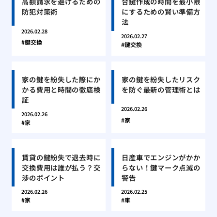
高額請求を避けるための
合鍵作成の時間を最小限
防犯対策術
にするための賢い準備方
法
2026.02.28
2026.02.27
鍵交換
鍵交換
家の鍵を紛失した際にか
家の鍵を紛失したリスク
かる費用と時間の徹底検
を防ぐ最新の管理術とは
証
2026.02.26
2026.02.26
家
家
賃貸の鍵紛失で退去時に
日産車でエンジンがかか
交換費用は誰が払う？交
らない！鍵マーク点滅の
渉のポイント
警告
2026.02.26
2026.02.25
家
車