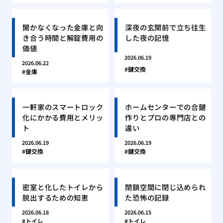
開かなくなった金庫と向
深夜の玄関前で立ち往生
き合う時間と解錠費用の
した夜の記憶
価値
2026.06.19
2026.06.22
鍵交換
金庫
一軒家のスマートロック
ホームセンターでの合鍵
化にかかる費用とメリッ
作りとプロの専門店との
ト
違い
2026.06.19
2026.06.19
鍵交換
鍵交換
密室と化したトイレから
閉鎖空間に閉じ込められ
脱出するための知恵
た恐怖の記録
2026.06.18
2026.06.15
トイレ
トイレ