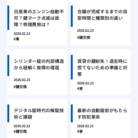
日産車のエンジン始動不
合鍵が完成するまでの目
可？鍵マーク点滅は故
安時間と種類別の違い
障？修理費用は？
2026.02.23
2026.02.23
鍵交換
車
シリンダー錠の内部構造
賃貸の鍵紛失！退去時に
から紐解く故障の理屈
慌てないための準備と対
策
2026.02.23
2026.02.23
鍵交換
家
デジタル錠時代の解錠技
最新の自動錠前がもたら
術と課題
す防犯革命
2026.02.22
2026.02.21
鍵交換
家