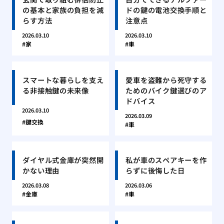
の基本と家族の負担を減
ドの鍵の電池交換手順と
らす方法
注意点
2026.03.10
2026.03.10
家
車
スマートな暮らしを支え
愛車を盗難から死守する
る非接触鍵の未来像
ためのバイク鍵選びのア
ドバイス
2026.03.10
2026.03.09
鍵交換
車
ダイヤル式金庫が突然開
私が車のスペアキーを作
かない理由
らずに後悔した日
2026.03.08
2026.03.06
金庫
車