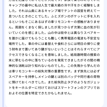
キャンプの最中に私は人生で最大級の冷や汗をかく経験をしま
した。それは山奥にあるキャンプ場でテントの設営を終えて一
息ついたときのことでした。ふとズボンのポケットに手を入れ
るといつもそこにあるはずの車リモコンキーの感触がありませ
ん。周囲をくまなく探しましたが見つからず次第に血の気が引
いていくのを感じました。山の中は街中とは異なりスペアキー
を誰かに届けてもらうことも難しく携帯電話の電波も不安定な
場所でした。車の中には着替えや食料さらには明日の帰りに使
う財布まで置いてあり鍵がないということはそれらすべてにア
クセスできなくなることを意味しました。結局数時間の捜索の
末に草むらの中に落ちているのを発見できましたがその間の精
神的な消耗は計り知れないものでした。この失敗から学んだの
は車リモコンキーの紛失対策の重要性です。まず旅先には必ず
スペアキーを持参しメインの鍵とは別のバッグや同行者の荷物
に預けておくべきでした。また紛失防止タグのようなガジェッ
トをキーホルダーに付けておけばスマートフォンのアプリでお
およその位置を特定できたかもしれません。