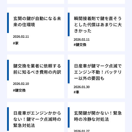
玄関の鍵が自動になる未
瞬間接着剤で鍵を直そう
来の住環境
とした代償はあまりに大
きかった
2026.02.11
2026.02.11
家
鍵交換
鍵交換を業者に依頼する
日産車が鍵マーク点滅で
前に知るべき費用の内訳
エンジン不動！バッテリ
ー以外の要因も
2026.02.10
2026.01.30
鍵交換
車
日産車がエンジンかから
玄関鍵が開かない！緊急
ない！鍵マーク点滅時の
時の冷静な対処法
緊急対処法
2026.01.27