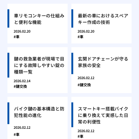
車リモコンキーの仕組み
最新の車におけるスペア
と便利な機能
キー作成の技術
2026.02.20
2026.02.20
車
車
鍵の救急業者が現場で目
玄関ドアチェーンが守る
にする故障しやすい錠の
家族の安全
種類一覧
2026.02.12
2026.02.14
鍵交換
鍵交換
バイク鍵の基本構造と防
スマートキー搭載バイク
犯性能の進化
に乗り換えて実感した日
常の利便性
2026.02.12
2026.02.12
車
車