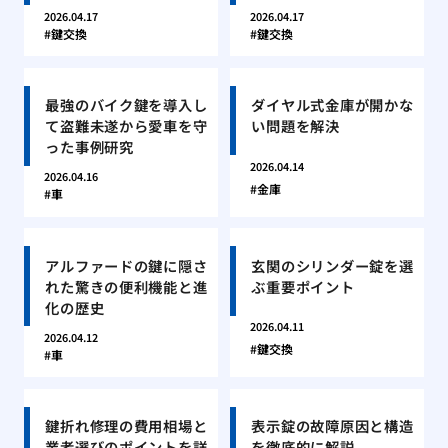
2026.04.17
2026.04.17
鍵交換
鍵交換
最強のバイク鍵を導入し
ダイヤル式金庫が開かな
て盗難未遂から愛車を守
い問題を解決
った事例研究
2026.04.14
2026.04.16
金庫
車
アルファードの鍵に隠さ
玄関のシリンダー錠を選
れた驚きの便利機能と進
ぶ重要ポイント
化の歴史
2026.04.11
2026.04.12
鍵交換
車
鍵折れ修理の費用相場と
表示錠の故障原因と構造
業者選びのポイントを詳
を徹底的に解説