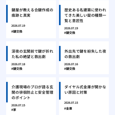
鍵屋が教える合鍵作成の
歴史ある名建築に使われ
痕跡と真実
てきた美しい錠の種類一
覧と意匠性
2026.07.19
2026.07.19
鍵交換
鍵交換
深夜の玄関前で鍵が折れ
外出先で鍵を紛失した夜
た私の絶望と救出劇
の救出劇
2026.07.18
2026.07.16
鍵交換
鍵交換
介護現場のプロが語る玄
ダイヤル式金庫が開かな
関の徘徊防止と安全管理
い原因と対策
のポイント
2026.07.15
2026.07.15
金庫
家