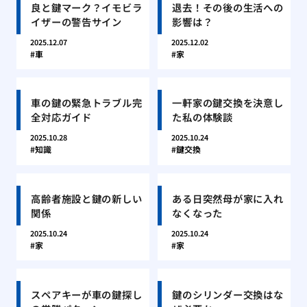
良と鍵マーク？イモビラ
退去！その後の生活への
イザーの警告サイン
影響は？
2025.12.07
2025.12.02
車
家
車の鍵の緊急トラブル完
一軒家の鍵交換を決意し
全対応ガイド
た私の体験談
2025.10.28
2025.10.24
知識
鍵交換
高齢者施設と鍵の新しい
ある日突然母が家に入れ
関係
なくなった
2025.10.24
2025.10.24
家
家
スペアキーが車の鍵探し
鍵のシリンダー交換はな