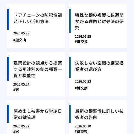
ドアチェーンの防犯性能
特殊な鍵の複製に数週間
と正しい活用方法
かかる理由と対処法の研
究
2026.05.28
2026.05.25
鍵交換
鍵交換
建築設計の視点から提案
失敗しない玄関の鍵交換
する用途別の錠の種類一
業者の選び方
覧と機能性
2026.05.23
2026.05.24
鍵交換
家
閉め出し被害から学ぶ日
最新の鍵事情に詳しい技
常の鍵管理
術者の告白
2026.05.22
2026.05.20
家
鍵交換