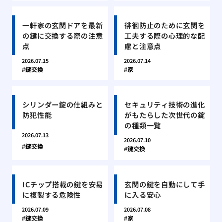
一軒家の玄関ドアを最新
徘徊防止のために玄関を
の鍵に交換する際の注意
工夫する際の心理的な配
点
慮と注意点
2026.07.15
2026.07.14
鍵交換
家
シリンダー錠の仕組みと
セキュリティ技術の進化
防犯性能
がもたらした次世代の錠
の種類一覧
2026.07.13
2026.07.10
鍵交換
鍵交換
ICチップ搭載の鍵を安易
玄関の鍵を自動にして手
に複製する危険性
に入る安心
2026.07.09
2026.07.08
鍵交換
家