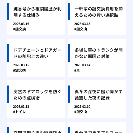
鍵番号から複製履歴が判
一軒家の鍵交換費用を抑
明する仕組み
えるための賢い選択肢
2026.03.16
2026.03.15
鍵交換
鍵交換
ドアチェーンとドアガー
冬場に車のトランクが開
ドの防犯上の違い
かない原因と対策
2026.03.15
2026.03.14
鍵交換
車
突然のドアロックを防ぐ
真冬の深夜に鍵が開かず
ための点検術
絶望した夜の記録
2026.03.13
2026.03.10
トイレ
鍵交換
玄関で取り組む徘徊防止
自分でできるアルファー