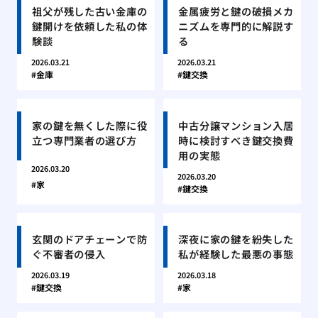
祖父が残した古い金庫の
金属疲労と鍵の破損メカ
鍵開けを依頼した私の体
ニズムを専門的に解説す
験談
る
2026.03.21
2026.03.21
金庫
鍵交換
家の鍵を無くした際に役
中古分譲マンション入居
立つ専門業者の選び方
時に検討すべき鍵交換費
用の実態
2026.03.20
2026.03.20
家
鍵交換
玄関のドアチェーンで防
深夜に家の鍵を紛失した
ぐ不審者の侵入
私が経験した最悪の事態
2026.03.19
2026.03.18
鍵交換
家