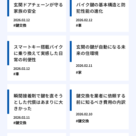
玄関ドアチェーンが守る
バイク鍵の基本構造と防
家族の安全
犯性能の進化
2026.02.12
2026.02.12
鍵交換
車
スマートキー搭載バイク
玄関の鍵が自動になる未
に乗り換えて実感した日
来の住環境
常の利便性
2026.02.11
2026.02.12
家
車
瞬間接着剤で鍵を直そう
鍵交換を業者に依頼する
とした代償はあまりに大
前に知るべき費用の内訳
きかった
2026.02.10
2026.02.11
鍵交換
鍵交換