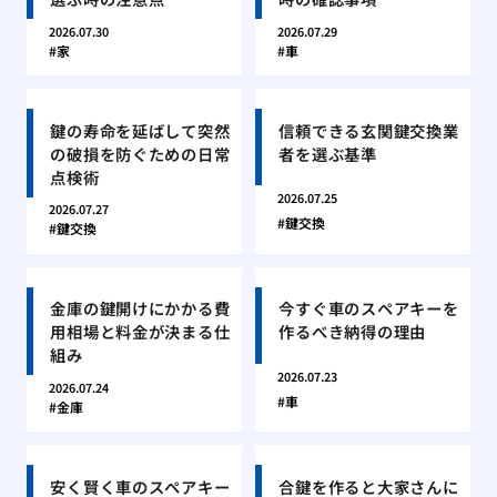
2026.07.30
2026.07.29
家
車
鍵の寿命を延ばして突然
信頼できる玄関鍵交換業
の破損を防ぐための日常
者を選ぶ基準
点検術
2026.07.25
2026.07.27
鍵交換
鍵交換
金庫の鍵開けにかかる費
今すぐ車のスペアキーを
用相場と料金が決まる仕
作るべき納得の理由
組み
2026.07.23
2026.07.24
車
金庫
安く賢く車のスペアキー
合鍵を作ると大家さんに