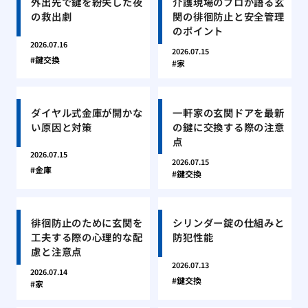
外出先で鍵を紛失した夜
介護現場のプロが語る玄
の救出劇
関の徘徊防止と安全管理
のポイント
2026.07.16
2026.07.15
鍵交換
家
ダイヤル式金庫が開かな
一軒家の玄関ドアを最新
い原因と対策
の鍵に交換する際の注意
点
2026.07.15
2026.07.15
金庫
鍵交換
徘徊防止のために玄関を
シリンダー錠の仕組みと
工夫する際の心理的な配
防犯性能
慮と注意点
2026.07.13
2026.07.14
鍵交換
家