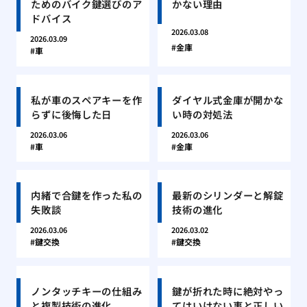
ためのバイク鍵選びのア
かない理由
ドバイス
2026.03.08
2026.03.09
金庫
車
私が車のスペアキーを作
ダイヤル式金庫が開かな
らずに後悔した日
い時の対処法
2026.03.06
2026.03.06
車
金庫
内緒で合鍵を作った私の
最新のシリンダーと解錠
失敗談
技術の進化
2026.03.06
2026.03.02
鍵交換
鍵交換
ノンタッチキーの仕組み
鍵が折れた時に絶対やっ
と複製技術の進化
てはいけない事と正しい