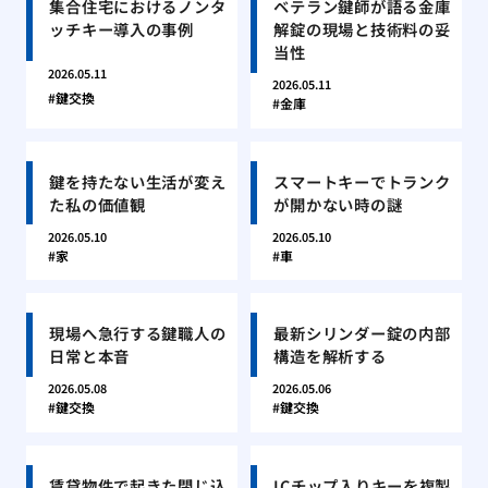
集合住宅におけるノンタ
ベテラン鍵師が語る金庫
ッチキー導入の事例
解錠の現場と技術料の妥
当性
2026.05.11
2026.05.11
鍵交換
金庫
鍵を持たない生活が変え
スマートキーでトランク
た私の価値観
が開かない時の謎
2026.05.10
2026.05.10
家
車
現場へ急行する鍵職人の
最新シリンダー錠の内部
日常と本音
構造を解析する
2026.05.08
2026.05.06
鍵交換
鍵交換
賃貸物件で起きた閉じ込
ICチップ入りキーを複製