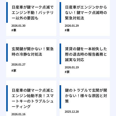
日産車が鍵マーク点滅で
日産車がエンジンかから
エンジン不動！バッテリ
ない！鍵マーク点滅時の
ー以外の要因も
緊急対処法
2026.01.30
2026.01.29
車
車
玄関鍵が開かない！緊急
賃貸の鍵を一本紛失した
時の冷静な対処法
際の退去時の報告義務と
誠実な対応
2026.01.27
2026.01.19
家
家
日産車の鍵マーク点滅と
鍵のトラブルで玄関が開
エンジン始動不良！スマ
かない！様々な原因と対
ートキーのトラブルシュ
策
ーティング
2025.12.28
2026.01.16