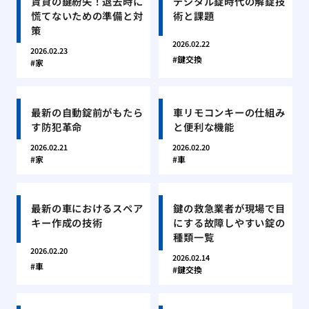
賃貸の鍵紛失！退去時に
デジタル錠時代の解錠技
慌てないための準備と対
術と課題
策
2026.02.22
2026.02.23
鍵交換
家
最新の自動錠前がもたら
車リモコンキーの仕組み
す防犯革命
と便利な機能
2026.02.21
2026.02.20
家
車
最新の車におけるスペア
鍵の救急業者が現場で目
キー作成の技術
にする故障しやすい錠の
種類一覧
2026.02.20
2026.02.14
車
鍵交換