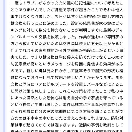
トの
一度もトラブルがなかったため鍵の防犯性能について考えたこ
ともありませんでしたが身近で事件が起きたことでそれは他人
当か
事ではなくなりました。翌日私はすぐに専門家に相談し玄関の
どこ
鍵交換を行うことに決めました。診断の結果我が家の鍵はピッ
専門
キングに対して数分も持たないことが判明しすぐに最新のディ
ンプルキーへの交換を依頼しました。作業が進む中で専門家の
方から教えていただいたのは空き巣は侵入に五分以上かかると
判断すればその家を標的から外す確率が格段に上がるという事
実でした。つまり鍵交換は単に侵入を防ぐだけでなくこの家は
防犯意識が高いというメッセージを周囲に発信する効果がある
のです。新しい鍵は見た目からして堅牢そうで鍵穴の形状も複
雑になっており一目見て攻略が難しいことが分かります。また
交換と同時にドアに防犯プレートを設置しバールなどによるこ
じ開け対策も施しました。これらの対策を行ったことで私の中
にあった漠然とした恐怖心は消え自分の手で家族を守っている
という自信が生まれました。事件は非常に不幸な出来事でした
がそれを機に自分の家の脆弱性に気づき対策を講じることがで
きたのは不幸中の幸いだったと言えるかもしれません。防犯対
策は事が起きてからでは遅すぎます。近隣の事例を教訓として
自分たちの玄関を一度見直し必要であれば迷わず鍵を交換する