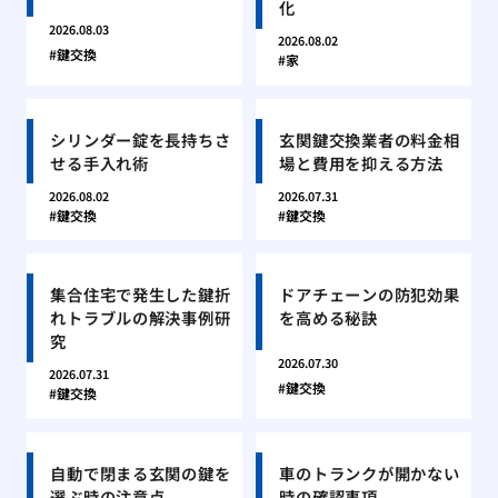
化
2026.08.03
2026.08.02
鍵交換
家
シリンダー錠を長持ちさ
玄関鍵交換業者の料金相
せる手入れ術
場と費用を抑える方法
2026.08.02
2026.07.31
鍵交換
鍵交換
集合住宅で発生した鍵折
ドアチェーンの防犯効果
れトラブルの解決事例研
を高める秘訣
究
2026.07.30
2026.07.31
鍵交換
鍵交換
自動で閉まる玄関の鍵を
車のトランクが開かない
選ぶ時の注意点
時の確認事項