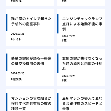
鍵交換
家
我が家のトイレで起きた
エンジンチェックランプ
予想外の密室事件
点灯による始動不能の事
例
2026.03.31
2026.03.26
トイレ
車
熟練の鍵師が語る一軒家
玄関の鍵が抜けなくなっ
の鍵交換費用の裏側
た時の原因と内部の仕組
み
2026.03.25
2026.03.25
鍵交換
家
マンションの管理組合が
最新マシンの導入で変わ
検討すべき共有部の錠の
る合鍵作成のスピードと
種類一覧
未来