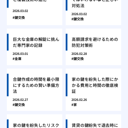
対処法
2026.03.02
2026.03.02
鍵交換
鍵交換
巨大な金庫の解錠に挑ん
高額請求を避けるための
だ専門家の記録
防犯対策術
2026.03.01
2026.02.28
金庫
鍵交換
合鍵作成の時間を最小限
家の鍵を紛失した際にか
にするための賢い準備方
かる費用と時間の徹底検
法
証
2026.02.27
2026.02.26
鍵交換
家
家の鍵を紛失したリスク
賃貸の鍵紛失で退去時に