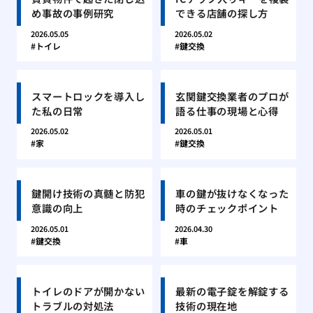
め事故の事例研究
できる店舗の探し方
2026.05.05
2026.05.02
トイレ
鍵交換
スマートロックを導入し
玄関鍵交換業者のプロが
た私の日常
語る仕事の現場と心得
2026.05.02
2026.05.01
家
鍵交換
鍵開け技術の真髄と防犯
車の鍵が抜けなくなった
意識の向上
時のチェックポイント
2026.05.01
2026.04.30
鍵交換
車
トイレのドアが開かない
最新の電子錠を解錠する
トラブルの対処法
技術の現在地