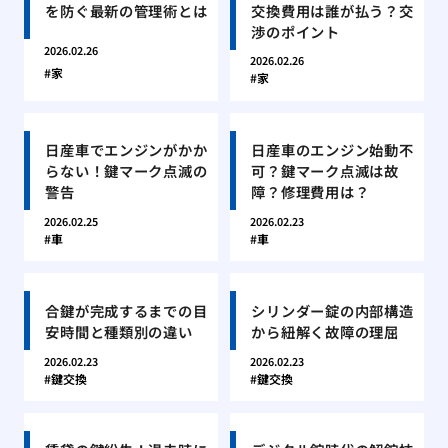
を防ぐ最新の管理術とは
交換費用は誰が払う？交
渉のポイント
2026.02.26
2026.02.26
家
家
日産車でエンジンがかか
日産車のエンジン始動不
らない！鍵マーク点滅の
可？鍵マーク点滅は故
警告
障？修理費用は？
2026.02.25
2026.02.23
車
車
合鍵が完成するまでの目
シリンダー錠の内部構造
安時間と種類別の違い
から紐解く故障の理屈
2026.02.23
2026.02.23
鍵交換
鍵交換