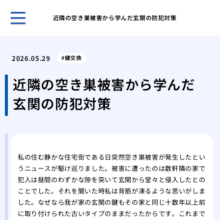
近隣の空き巣被害から学んだ玄関の防犯対策
ホー
管理
2026.05.29
鍵交換
では
ディ
近隣の空き巣被害から学んだ
はど
玄関の防犯対策
徴を
絶対
壊す
シリ
もた
私の住む静かな住宅街である日突然空き巣被害が発生したとい
ィ
うニュースが駆け巡りました。被害に遭ったのは数軒隣の家で
イモ
犯人は昼間のわずかな隙を突いて玄関から堂々と侵入したとの
はな
ことでした。それを聞いた時私は背筋が凍るような思いがしま
説
した。なぜなら我が家の玄関の鍵もその家と同じ十数年以上前
針金
に取り付けられた古いタイプのままだったからです。これまで