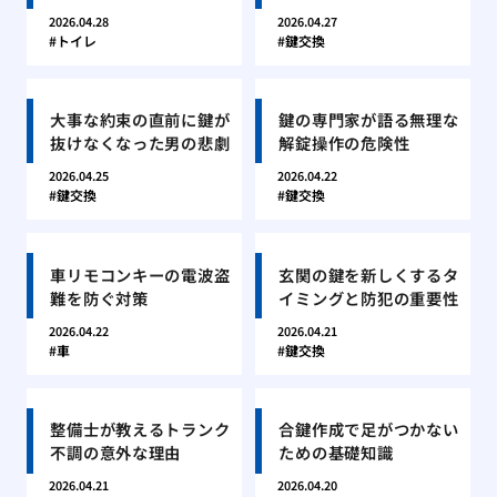
2026.04.28
2026.04.27
トイレ
鍵交換
大事な約束の直前に鍵が
鍵の専門家が語る無理な
抜けなくなった男の悲劇
解錠操作の危険性
2026.04.25
2026.04.22
鍵交換
鍵交換
車リモコンキーの電波盗
玄関の鍵を新しくするタ
難を防ぐ対策
イミングと防犯の重要性
2026.04.22
2026.04.21
車
鍵交換
整備士が教えるトランク
合鍵作成で足がつかない
不調の意外な理由
ための基礎知識
2026.04.21
2026.04.20