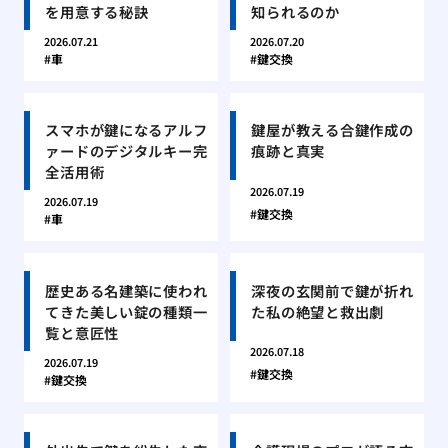
を用意する秘訣
知られるのか
2026.07.21
2026.07.20
車
鍵交換
スマホが鍵になるアルフ
鍵屋が教える合鍵作成の
ァードのデジタルキー完
痕跡と真実
全活用術
2026.07.19
2026.07.19
鍵交換
車
歴史ある名建築に使われ
深夜の玄関前で鍵が折れ
てきた美しい錠の種類一
た私の絶望と救出劇
覧と意匠性
2026.07.18
2026.07.19
鍵交換
鍵交換