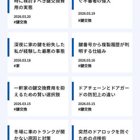
時に検討すべき鍵交換費
ぐ不審者の侵入
用の実態
2026.03.19
2026.03.20
鍵交換
鍵交換
深夜に家の鍵を紛失した
鍵番号から複製履歴が判
私が経験した最悪の事態
明する仕組み
2026.03.18
2026.03.16
家
鍵交換
一軒家の鍵交換費用を抑
ドアチェーンとドアガー
えるための賢い選択肢
ドの防犯上の違い
2026.03.15
2026.03.15
鍵交換
鍵交換
冬場に車のトランクが開
突然のドアロックを防ぐ
かない原因と対策
ための点検術