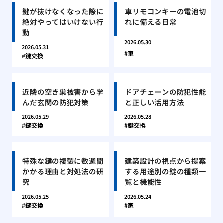
鍵が抜けなくなった際に
車リモコンキーの電池切
絶対やってはいけない行
れに備える日常
動
2026.05.30
2026.05.31
車
鍵交換
近隣の空き巣被害から学
ドアチェーンの防犯性能
んだ玄関の防犯対策
と正しい活用方法
2026.05.29
2026.05.28
鍵交換
鍵交換
特殊な鍵の複製に数週間
建築設計の視点から提案
かかる理由と対処法の研
する用途別の錠の種類一
究
覧と機能性
2026.05.25
2026.05.24
鍵交換
家