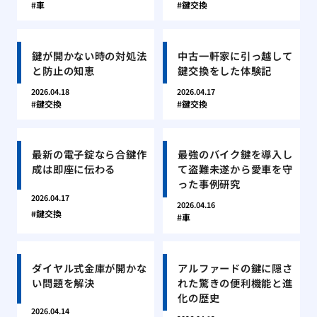
車
鍵交換
鍵が開かない時の対処法
中古一軒家に引っ越して
と防止の知恵
鍵交換をした体験記
2026.04.18
2026.04.17
鍵交換
鍵交換
最新の電子錠なら合鍵作
最強のバイク鍵を導入し
成は即座に伝わる
て盗難未遂から愛車を守
った事例研究
2026.04.17
2026.04.16
鍵交換
車
ダイヤル式金庫が開かな
アルファードの鍵に隠さ
い問題を解決
れた驚きの便利機能と進
化の歴史
2026.04.14