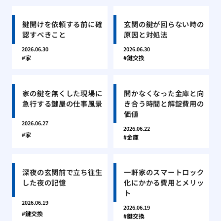
鍵開けを依頼する前に確
玄関の鍵が回らない時の
認すべきこと
原因と対処法
2026.06.30
2026.06.30
家
鍵交換
家の鍵を無くした現場に
開かなくなった金庫と向
急行する鍵屋の仕事風景
き合う時間と解錠費用の
価値
2026.06.27
2026.06.22
家
金庫
深夜の玄関前で立ち往生
一軒家のスマートロック
した夜の記憶
化にかかる費用とメリッ
ト
2026.06.19
2026.06.19
鍵交換
鍵交換