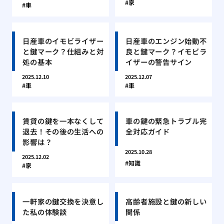
家
車
日産車のイモビライザー
日産車のエンジン始動不
と鍵マーク？仕組みと対
良と鍵マーク？イモビラ
処の基本
イザーの警告サイン
2025.12.10
2025.12.07
車
車
賃貸の鍵を一本なくして
車の鍵の緊急トラブル完
退去！その後の生活への
全対応ガイド
影響は？
2025.10.28
2025.12.02
知識
家
一軒家の鍵交換を決意し
高齢者施設と鍵の新しい
た私の体験談
関係