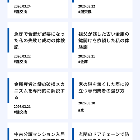
2026.03.24
2026.03.22
鍵交換
鍵交換
急ぎで合鍵が必要になっ
祖父が残した古い金庫の
た私の失敗と成功の体験
鍵開けを依頼した私の体
記
験談
2026.03.22
2026.03.21
鍵交換
金庫
金属疲労と鍵の破損メカ
家の鍵を無くした際に役
ニズムを専門的に解説す
立つ専門業者の選び方
る
2026.03.20
2026.03.21
家
鍵交換
中古分譲マンション入居
玄関のドアチェーンで防