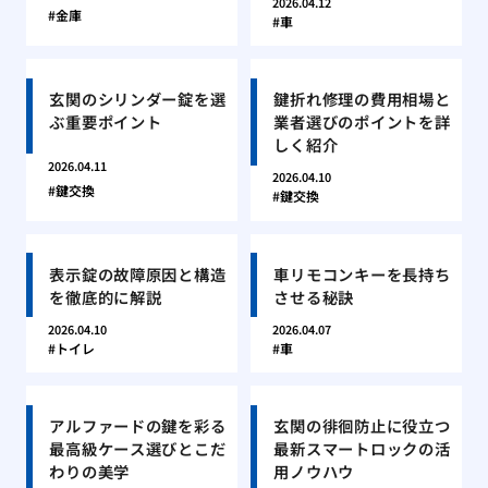
2026.04.12
金庫
車
玄関のシリンダー錠を選
鍵折れ修理の費用相場と
ぶ重要ポイント
業者選びのポイントを詳
しく紹介
2026.04.11
2026.04.10
鍵交換
鍵交換
表示錠の故障原因と構造
車リモコンキーを長持ち
を徹底的に解説
させる秘訣
2026.04.10
2026.04.07
トイレ
車
アルファードの鍵を彩る
玄関の徘徊防止に役立つ
最高級ケース選びとこだ
最新スマートロックの活
わりの美学
用ノウハウ